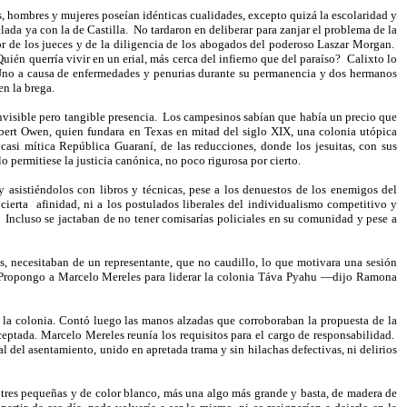
s, hombres y mujeres poseían idénticas cualidades, excepto quizá la escolaridad y
ada ya con la de Castilla.
No tardaron en deliberar para zanjar el problema de la
or de los jueces y de la diligencia de los abogados del poderoso Laszar Morgan.
uién querría vivir en un erial, más cerca del infierno que del paraíso?
Calixto lo
no a causa de enfermedades y penurias durante su permanencia y dos hermanos
en la brega.
visible pero tangible presencia.
Los campesinos sabían que había un precio que
Robert Owen, quien fundara en Texas en mitad del siglo XIX, una colonia utópica
casi mítica República Guaraní, de las reducciones, donde los jesuitas, con sus
 permitiese la justicia canónica, no poco rigurosa por cierto.
 asistiéndolos con libros y técnicas, pese a los denuestos de los enemigos del
cierta
afinidad, ni a los postulados liberales del individualismo competitivo y
Incluso se jactaban de no tener comisarías policiales en su comunidad y pese a
as, necesitaban de un representante, que no caudillo, lo que motivara una sesión
 —Propongo a Marcelo Mereles para liderar la colonia Táva Pyahu —dijo Ramona
 la colonia. Contó luego las manos alzadas que corroboraban la propuesta de la
eptada. Marcelo Mereles reunía los requisitos para el cargo de responsabilidad.
 del asentamiento, unido en apretada trama y sin hilachas defectivas, ni delirios
 tres pequeñas y de color blanco, más una algo más grande y basta, de madera de