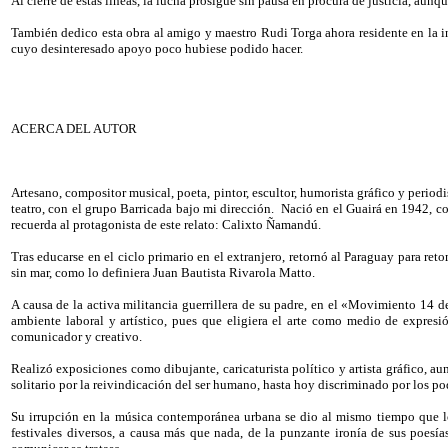
Al cierre de éstas líneas, la lucha prosigue sin pausa en procura de justicia, aunq
También dedico esta obra al amigo y maestro Rudi Torga ahora residente en la i
cuyo desinteresado apoyo poco hubiese podido hacer.
ACERCA DEL AUTOR
Artesano, compositor musical, poeta, pintor, escultor, humorista gráfico y periodi
teatro, con el grupo Barricada bajo mi dirección.
Nació en el Guairá en 1942, com
recuerda al protagonista de este relato: Calixto Ñamandú.
Tras educarse en el ciclo primario en el extranjero, retornó al Paraguay para retom
sin mar, como lo definiera Juan Bautista Rivarola Matto.
A causa de la activa militancia guerrillera de su padre, en el «Movimiento 14 d
ambiente laboral y artístico, pues que eligiera el arte como medio de expresió
comunicador y creativo.
Realizó exposiciones como dibujante, caricaturista político y artista gráfico, a
solitario por la reivindicación del ser humano, hasta hoy discriminado por los p
Su irrupción en la música contemporánea urbana se dio al mismo tiempo que lo a
festivales diversos, a causa más que nada, de la punzante ironía de sus poesía