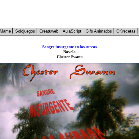
Mame
Solojuegos
Creatuweb
AulaScript
Gifs Animados
OKrecetas
Sangre insurgente en los surcos
Novela
Chester Swann