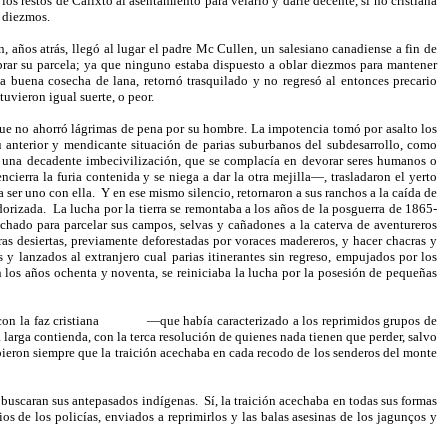
os restos de Calixto al asentamiento para velarlo y darle decente, si no cristiana
n diezmos.
 años atrás, llegó al lugar el padre Mc Cullen, un salesiano canadiense a fin de
abrar su parcela; ya que ninguno estaba dispuesto a oblar diezmos para mantener
a buena cosecha de lana, retornó trasquilado y no regresó al entonces precario
uvieron igual suerte, o peor.
 que no ahorró lágrimas de pena por su hombre. La impotencia tomó por asalto los
 anterior y mendicante situación de parias suburbanos del subdesarrollo, como
e una decadente imbecivilización, que se complacía en devorar seres humanos o
cierra la furia contenida y se niega a dar la otra mejilla—, trasladaron el yerto
a ser uno con ella.
Y en ese mismo silencio, retornaron a sus ranchos a la caída de
dorizada.
La lucha por la tierra se remontaba a los años de la posguerra de 1865-
chado para parcelar sus campos, selvas y cañadones a la caterva de aventureros
as desiertas, previamente deforestadas por voraces madereros, y hacer chacras y
lanzados al extranjero cual parias itinerantes sin regreso, empujados por los
 los años ochenta y noventa, se reiniciaba la lucha por la posesión de pequeñas
on la faz cristiana
—que había caracterizado a los reprimidos grupos de
na larga contienda, con la terca resolución de quienes nada tienen que perder, salvo
upieron siempre que la traición acechaba en cada recodo de los senderos del monte
s buscaran sus antepasados indígenas.
Sí, la traición acechaba en todas sus formas
os de los policías, enviados a reprimirlos y las balas asesinas de los jagunços y