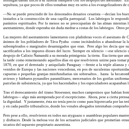
hormigas daban inicio a su funeral banquete con los despojos del asesinado.
En
sepultura, ya que pocos de ellos tomaban muy en serio a los evangelizadores de 
—
No se puede prescindir de los denostados denarios cesarista —decían los bueno
instarlos a la construcción de una capilla parroquial.
Los labriegos le respondi
parásitos espirituales. Por lo menos no se preocuparían de las almas mientras 
asentamiento, donde esperaba sin duda medrar a costas de los labriegos.
Otros pr
Las mujeres del asentamiento lamentaron con plañideras voces el asesinato de Ca
ánimos de los pobladores de Táva Pyahu
como incitándolos a abandonar la la
subempleados o marginales desarraigados que eran.
Pero algo les decía que s
sacrificarlos a los impuros dioses del lucro. Siempre en silencio —ese silencio 
despojo de Calixto Ñamandú a su morada primigenia: la tierra.
Esa tierra que am
la tarde como rememorando aquellos días en que resolvieron unirse para tomar po
1870, en que el derrotado y aniquilado Paraguay —frente a la triple alianza y
venidos de Europa y las naciones vencedoras, en pos de suculentas oportunidade
capueras o pequeñas granjas minifundiarias sin sobresaltos... hasta
la hecatomb
aviesos y bárbaros pynandíes paramilitares, mercenarios de los gorilas uniform
parcelas de subsistencia, ya que los hacendados y los especuladores acaparaban la 
Tras el derrocamiento del tirano Stroessner, muchos campesinos que habían forma
labriegos— algo más atemperada por el escepticismo.
Ahora, pese a cierta prensa
la dignidad.
Y justamente, ésta no tenía precio como para hipotecarla por las t
y en cada pasillo tribunalicio, donde los venales abogados intentaban comprarlos
Pero pese a ello, resolvieron en todos sus atyguazu o asambleas populares manten
y disfraces. Desde la melosa voz de los actuarios judiciales que prometían otras
sicarios del supuesto propietario ausentista.