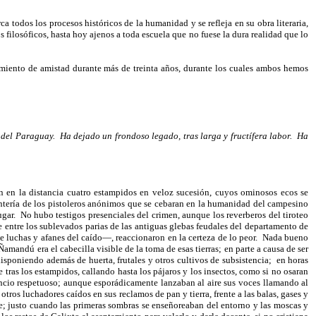
a todos los procesos históricos de la humanidad y se refleja en su obra literaria,
os filosóficos, hasta hoy ajenos a toda escuela que no fuese la dura realidad que lo
imiento de amistad durante más de treinta años, durante los cuales ambos hemos
a del Paraguay.
Ha dejado un frondoso legado, tras larga y fructífera labor.
Ha
 en la distancia cuatro estampidos en veloz sucesión, cuyos ominosos ecos se
untería de los pistoleros anónimos que se cebaran en la humanidad del campesino
gar.
No hubo testigos presenciales del crimen, aunque los reverberos del tiroteo
e entre los sublevados parias de las antiguas glebas feudales del departamento de
luchas y afanes del caído—, reaccionaron en la certeza de lo peor.
Nada bueno
amandú era el cabecilla visible de la toma de esas tierras; en parte a causa de ser
sponiendo además de huerta, frutales y otros cultivos de subsistencia;
en horas
 tras los estampidos, callando hasta los pájaros y los insectos, como si no osaran
lencio respetuoso; aunque esporádicamente lanzaban al aire sus voces llamando al
tros luchadores caídos en sus reclamos de pan y tierra, frente a las balas, gases y
re; justo cuando las primeras sombras se enseñoreaban del entorno y las moscas y