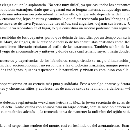
elegir a quien lo suplantaría.
No sería muy difícil, ya que casi todos los ocupante
mo idioma extranjero, dado que el guaraní era su lengua materna, aunque algo mezcl
 de una intervención policial-militar sobre ellos, la que sólo dependería del hum
 erosionados, lejos de rutas y caminos, lo que fuera rechazado por los labriegos. ¿Q
no moverse de Táva Pyahu, donde tres niños, casi angelitos, dejaran sus huesos.
U
es que ya reposaban en el lugar, lo que constituía un motivo poderoso para seguir 
recibidas de los ocupantes, por lo que dejaría de incordiar por un tiempo con su in
 de Marx, de Engels, de Nietzsche e incluso de los anarquistas cristianos como 
cialismo libertario cristiano al estilo de las catacumbas. También sabían de la 
s del yugo de encomenderos y mitayos y donde cada cual tenía lo suyo… hasta donde lo
acaeceres y experiencias de los labradores, compartiendo su magra alimentación y
modelo socioeconómico, no respondía a las ortodoxias marxistas, aunque poseía 
ados indígenas, quienes respetaban a la naturaleza y vivían en comunión con ella.
ooperativismo en su esencia más pura y solidaria. Pese a ser algo anarcas y ácrat
eres y cincuenta niños y adolescentes de ambos sexos se reunieron a deliberar.
a.
o debemos replantearla —exclamó Petrona Ibáñez, la joven secretaria de actas de
el acta.
Nadie estaba con ánimos para un largo debate, pero la moción parecía ac
uatro abriles además—, la tremenda tarea de mantener la urdimbre del tejido social
 en el serpentino sendero del monte, casi en los linderos del asentamiento.
Eran