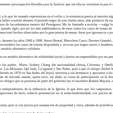
nstante preocupación filosófica por la Justicia; que sin ella no existirían la paz ni
d, a lo que he sumado experiencias en el exilio y la resistencia pasiva al anterior 
ra haber ocurrido durante el período negro de una tiranía atroz, más producto de un
fruto de las enfermizas mentes del Pentágono. Me he limitado a novelar —valga l
 pasado siglo, por ser los más emblemáticos de entre todos los casos de tomas de 
encioné hechos silenciados por la gran prensa de masas, fuese por ignorancia o po
y, durante los años 1960 a 1990. Arturo Bernal, Marcelino Casco, Doroteo Grandel, A
 incontables los casos de tortura despiadada y sevicias por largos meses a hombres,
 modelo alternativo solidario.
aron un modelo alternativo de solidaridad social y fueron incomprendidos por sus p
o los padres
Mario, Sydney Chang (de nacionalidad china), Celestino y Ortell
ejuí, Las Misiones, Qui’indy, Ca’aguazú y San Pedro, pese a que el obispo Aníbal Ma
herido en 1976 en San Isidro del Jejuí), sirvieron a sus hermanos y apoyaron a los 
más de iniciado masón, quien tuvo, sin duda, su cuota de participación en la di
los clérigos que se pusieron de parte del gobierno fue el sacerdote Ramón Mayans, 
s independientes de la influencia de la Iglesia, lo que hizo que los campesino
aciones de facto, todavía permanecen en la semiclandestinidad, con juicios de d
tierras, pero sí con juicios por usurpación de propiedad y otros, además de periódica