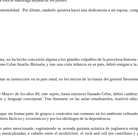
ue ésta se mantenga alejada de los pobres.
nmortalidad.
Por último, también quisiera hacer una dedicatoria a mi esposa, co
sta, no ha hecho concesión alguna a los grandes culpables de la procelosa historia d
o Celso Aurelio Brizuela, y tras una corta infancia en su país, debió emigrar a la A
ar su instrucción en su país natal, en los inicios de la tiranía del general Stroessne
e Mayo» de los años 60, este sujeto, hasta entonces llamado Celso, debió cambiar 
n y lenguaje conceptual. Tras frustrarse en las aulas estudiantiles, resolvió e
unque sin formar parte de grupos o cenáculos tan comunes en los ambiente culturale
oderes fácticos y económicos y por los ideólogos de la dependencia.
ntes mencionado, esgrimiendo su acerada guitarra acústica de juglaresca estirpe
s musicalizadas, a caballo entre el neofolclore, el rock and roll (en castellano 