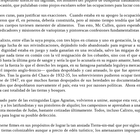
 respetuoso silencio sin lágrimas, los hombres del piquete de búsqueda trasladaron l
ocasión, que pululaban como piojos escolares sobre las ocupaciones para lucrar co
s curas, para justificar sus exacciones.
Cuando estaba en su apogeo la ocupación,
eron que él, en persona, debería construirla, pero al mismo tiempo tendría que l
los cuerpos tuviesen menester de alimentos.
Tras esto, Mc Cullen, quien esperab
edicadores y misioneros de variopintas y pintorescas confesiones fundamentalistas t
lixto, entre ellas la suya propia, con tres hijos en crianza y uno en gestación, la
rga lucha de sus reivindicaciones, dejándolo todo abandonado para regresar a su
u dignidad estaba en juego y nada ganarían en una reculada, salvo las migajas d
que nada tiene en común con la vil resignación de los cobardes, sino con el que en
ó hasta la última gota de sangre y sería la que lo acunaría en su regazo amante, hast
r la fuerza lo que el derecho les negara, en su farragosa parrafada leguleya merca
 el imperio anglo-fenicio— quedara despoblado y casi arrasado, lo que fue aprove
s. Tras la guerra del Chaco de 1932-35, los sobrevivientes pudieron ocupar tierr
e de 1947, en que muchos fueran despojados de sus heredades no documentadas y 
ados que despoblaron nuevamente el país; esta vez por razones políticas.
Ahora en
casi totalidad de las tierras y bosques.
do parte de las extinguidas Ligas Agrarias, volvieron a unirse, aunque esta vez, c
 y a los latifundistas y sus pistoleros de alquiler, los campesinos se aprestaban a u
reinta monedas de Judas, bastante cotizadas últimamente. Todos, incluso Calixto, s
 para lograr su posible defección.
erse firmes en sus propósitos de lograr la tan ansiada Tierra-sin-mal que por siglo
 tierras colonizables aunque a precio de edén turístico; los amenazantes improperi