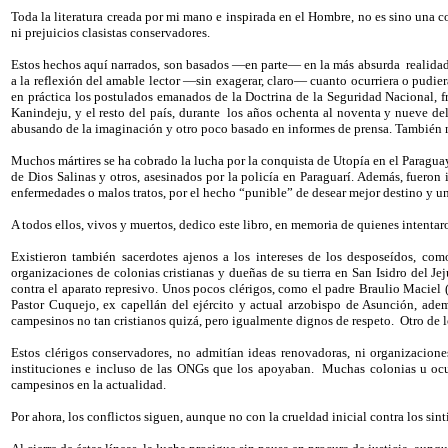
Toda la literatura creada por mi mano e inspirada en el Hombre, no es sino una co
ni prejuicios clasistas conservadores.
Estos hechos aquí narrados, son basados —en parte— en la más absurda
realida
a la reflexión del amable lector —sin exagerar, claro— cuanto ocurriera o pudie
en práctica los postulados emanados de la Doctrina de la Seguridad Nacional, 
Kanindeju, y el resto del país, durante
los años ochenta al noventa y nueve del
abusando de la imaginación y otro poco basado en informes de prensa. También m
Muchos mártires se ha cobrado la lucha por la conquista de Utopía en el Paragua
de Dios Salinas y otros, asesinados por la policía en Paraguarí. Además, fueron
enfermedades o malos tratos, por el hecho “punible” de desear mejor destino y un
A todos ellos, vivos y muertos, dedico este libro, en memoria de quienes intent
Existieron también sacerdotes ajenos a los intereses de los desposeídos, com
organizaciones de colonias cristianas y dueñas de su tierra en San Isidro del J
contra el aparato represivo. Unos pocos clérigos, como el padre Braulio Maciel (
Pastor Cuquejo, ex capellán del ejército y actual arzobispo de Asunción, ade
campesinos no tan cristianos quizá, pero igualmente dignos de respeto.
Otro de 
Estos clérigos conservadores, no admitían ideas renovadoras, ni organizacione
instituciones e incluso de las ONGs que los apoyaban.
Muchas colonias u ocup
campesinos en la actualidad.
Por ahora, los conflictos siguen, aunque no con la crueldad inicial contra los sin