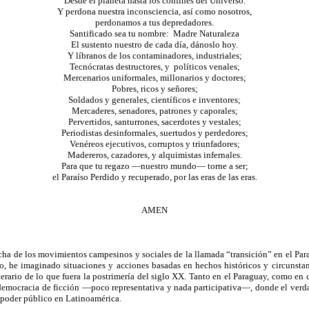
Desde el planeta hasta los confines del Universo.
Y perdona nuestra inconsciencia, así como nosotros,
perdonamos a tus depredadores.
Santificado sea tu nombre:
Madre Naturaleza
El sustento nuestro de cada día, dánoslo hoy.
Y líbranos de los contaminadores, industriales;
Tecnócratas destructores, y
políticos venales;
Mercenarios uniformales, millonarios y doctores;
Pobres, ricos y señores;
Soldados y generales, científicos e inventores;
Mercaderes, senadores, patrones y caporales;
Pervertidos, santurrones, sacerdotes y vestales;
Periodistas desinformales, suertudos y perdedores;
Venéreos ejecutivos, corruptos y triunfadores;
Madereros, cazadores, y alquimistas infernales.
Para que tu regazo —nuestro mundo— torne a ser;
el Paraíso Perdido y recuperado, por las eras de las eras.
AMEN
 dicha de los movimientos campesinos y sociales de la llamada “transición” en el 
llo, he imaginado situaciones y acciones basadas en hechos históricos y circunsta
erario de lo que fuera la postrimería del siglo XX. Tanto en el Paraguay, como en c
emocracia de ficción —poco representativa y nada participativa—, donde el verda
l poder público en Latinoamérica.