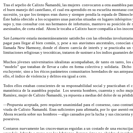
Tras el sepelio de Calixto Ñamandú, las mujeres
convocaron a otra asamblea para 
el buen manejo del castellano, el cual era aprendido en su escuelita montaraz co
sucesión, ya que los tiempos eran duros y siempre pendía la espada de Dámocles
Éste había ofrecido a los ocupantes unas parcelas situadas en lugares inhóspitos y
supo y, tras consultar con sus hermanos de infortunio, mantuvo su posición de 
asesinados, de corta edad.
Ahora le tocaba a Calixto hacer compañía a los inocent
San Lamuerte
estaría momentáneamente satisfecho con las ofrendas involuntarias 
pagar para llegar al bien común, y, pese a sus atavismos ancestrales, conocían
llamada New Harmony, donde el dinero carecía de interés y se practicaba un so
limitaciones religiosas y teocráticas, trataron de sustraer a los indios guaraníe
Muchos jóvenes universitarios idealistas acompañaban, de tanto en tanto, los 
“modelo” que trataban de llevar a cabo en forma colectiva y solidaria.
Dicho 
excluyente; sino a los éticos parámetros comunitarios heredados de sus antepas
ello, el índice de violencia y delitos era igual a cero.
Todos ellos estaban conscientes de su responsabilidad social y practicaban el c
maratónica de la asamblea popular.
Los sesenta hombres, cuarenta y ocho muj
Ramírez, mujer de Calixto Ñamandú, ya repuesta a medias del dolor de su pérdid
—Propuesta aceptada, pero requiere unanimidad para el consenso, caso contrari
viuda de Calixto Ñamandú. Eran suficientes para afirmarla, por lo que asentó en 
Ahora recaería sobre sus hombros —algo cansados por la lucha y sus cincuenta y c
posesivos.
Contaron nuevamente las cruces-marcas erguidas a un costado de una encrucijada