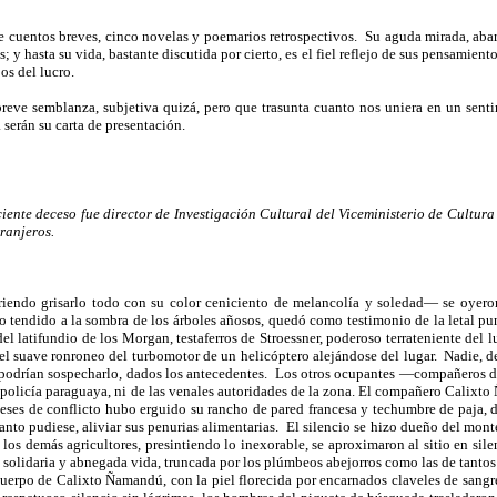
de cuentos breves, cinco novelas y poemarios retrospectivos.
Su aguda mirada, abarc
 y hasta su vida, bastante discutida por cierto, es el fiel reflejo de sus pensamient
os del lucro.
breve semblanza, subjetiva quizá, pero que trasunta cuanto nos uniera en un sent
 serán su carta de presentación.
ciente deceso fue director de Investigación Cultural del Viceministerio de Cultur
tranjeros.
iendo grisarlo todo con su color ceniciento de melancolía y soledad— se oyeron
do tendido a la sombra de los árboles añosos, quedó como testimonio de la letal p
latifundio de los Morgan, testaferros de Stroessner, poderoso terrateniente del lu
 el suave ronroneo del turbomotor de un helicóptero alejándose del lugar.
Nadie, d
 podrían sospecharlo, dados los antecedentes.
Los otros ocupantes —compañeros de 
 policía paraguaya, ni de las venales autoridades de la zona. El compañero Calixto Ñ
ses de conflicto hubo erguido su rancho de pared francesa y techumbre de paja, di
nto pudiese, aliviar sus penurias alimentarias.
El silencio se hizo dueño del monte
los demás agricultores, presintiendo lo inexorable, se aproximaron al sitio en si
 solidaria y abnegada vida, truncada por los plúmbeos abejorros como las de tantos o
 cuerpo de Calixto Ñamandú, con la piel florecida por encarnados claveles de sang