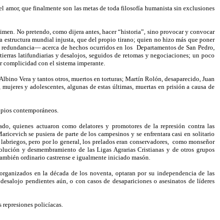
 el amor, que finalmente son las metas de toda filosofía humanista sin exclusiones
régimen. No pretendo, como dijera antes, hacer “historia”, sino provocar y convocar
a estructura mundial injusta, que del propio tirano; quien no hizo más que poner
a redundancia— acerca de hechos ocurridos en los
Departamentos de San Pedro,
tierras latifundiarias y desalojos, seguidos de retomas y negociaciones; un poco
r complicidad con el sistema imperante.
lbino Vera y tantos otros, muertos en torturas; Martín Rolón, desaparecido, Juan
 mujeres y adolescentes, algunas de estas últimas, muertas en prisión a causa de
ropios contemporáneos.
ado, quienes actuaron como delatores y promotores de la represión contra las
ricevich se pusiera de parte de los campesinos y se enfrentara casi en solitario
labriegos, pero por lo general, los prelados eran conservadores,
como monseñor
solución y desmembramiento de las Ligas Agrarias Cristianas y de otros grupos
también ordinario castrense e igualmente iniciado masón.
s organizados en la década de los noventa, optaran por su independencia de las
esalojo pendientes aún, o con casos de desapariciones o asesinatos de líderes
s represiones policíacas.