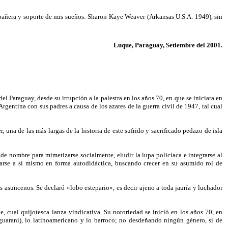
mpañera y soporte de mis sueños: Sharon Kaye Weaver (Arkansas U.S.A. 1949), sin
Luque, Paraguay, Setiembre del 2001.
el Paraguay, desde su irrupción a la palestra en los años 70, en que se iniciara en
rgentina con sus padres a causa de los azares de la guerra civil de 1947, tal cual
r, una de las más largas de la historia de este sufrido y sacrificado pedazo de isla
de nombre para mimetizarse socialmente, eludir la lupa policíaca e integrarse al
ducarse a sí mismo en forma autodidáctica, buscando crecer en su asumido rol de
s asuncenos. Se declaró «lobo estepario», es decir ajeno a toda jauría y luchador
, cual quijotesca lanza vindicativa. Su notoriedad se inició en los años 70, en
y guaraní), lo latinoamericano y lo barroco; no desdeñando ningún género, si de