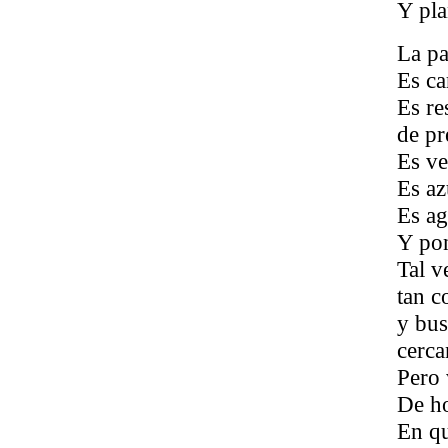
Y pla
La pa
Es ca
Es re
de pr
Es ve
Es az
Es ag
Y pon
Tal v
tan c
y bu
cerca
Pero 
De ho
En qu