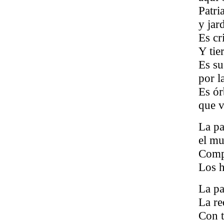
Patri
y jar
Es cr
Y tie
Es su
por la
Es ór
que v
La pa
el mu
Compa
Los h
La pa
La re
Con t