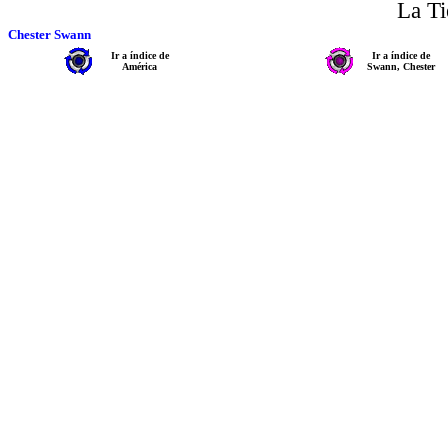
La Ti
Chester Swann
Ir a índice de
Ir a índice de
América
Swann, Chester