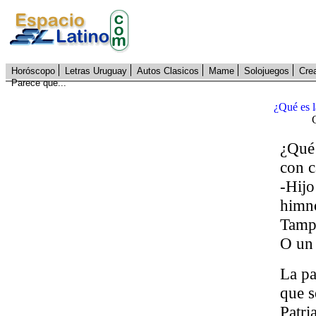
Horóscopo
Letras Uruguay
Autos Clasicos
Mame
Solojuegos
Cre
Parece que...
¿Qué es l
¿Qué 
con c
-Hijo
himno
Tampo
O un 
La pa
que s
Patri