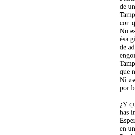
de un
Tampo
con q
No es
ésa g
de ad
engo
Tampo
que n
Ni es
por b
¿Y qu
has i
Esper
en u