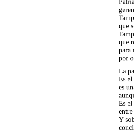
Patri
geren
Tamp
que s
Tamp
que n
para 
por o
La pat
Es el
es un
aunqu
Es el
entre
Y sob
conci