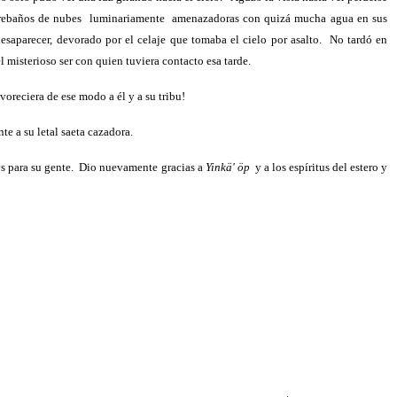
 rebaños de nubes
luminariamente
amenazadoras con quizá mucha agua en sus
esaparecer, devorado por el celaje que tomaba el cielo por asalto.
No tardó en
l misterioso ser con quien tuviera contacto esa tarde.
oreciera de ese modo a él y a su tribu!
te a su letal saeta cazadora.
 para su gente.
Dio nuevamente gracias a
Yinkä' öp
y a los espíritus del estero y