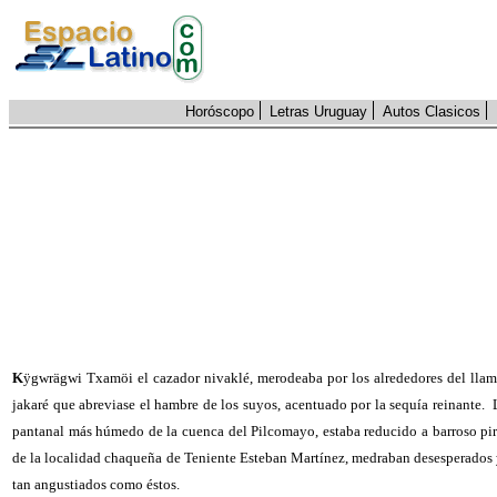
Horóscopo
Letras Uruguay
Autos Clasicos
K
ÿgwrägwi Txamöi el cazador nivaklé, merodeaba por los alrededores del lla
jakaré que abreviase el hambre de los suyos, acentuado por la sequía reinante.
pantanal más húmedo de la cuenca del Pilcomayo, estaba reducido a barroso pirc
de la localidad chaqueña de Teniente Esteban Martínez, medraban desesperados y 
tan angustiados como éstos.