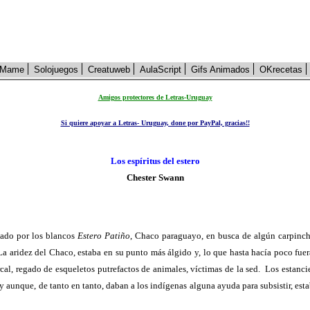
Mame
Solojuegos
Creatuweb
AulaScript
Gifs Animados
OKrecetas
Amigos protectores de Letras-Uruguay
Si quiere apoyar a Letras- Uruguay, done por PayPal, gracias!!
Los espíritus del estero
Chester Swann
mado por los blancos
Estero Patiño
, Chaco paraguayo, en busca de algún carpinc
La aridez del Chaco, estaba en su punto más álgido y, lo que hasta hacía poco fuer
al, regado de esqueletos putrefactos de animales, víctimas de la sed.
Los estanci
aunque, de tanto en tanto, daban a los indígenas alguna ayuda para subsistir, est