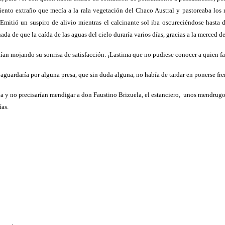
 viento extraño que mecía a la rala vegetación del Chaco Austral y pastoreaba los
Emitió un suspiro de alivio mientras el calcinante sol iba oscureciéndose hasta d
ada de que la caída de las aguas del cielo duraría varios días, gracias a la merced de
an mojando su sonrisa de satisfacción. ¡Lastima que no pudiese conocer a quien fav
 aguardaría por alguna presa, que sin duda alguna, no había de tardar en ponerse fren
a y no precisarían mendigar a don Faustino Brizuela, el estanciero,
unos mendrugos
ías.