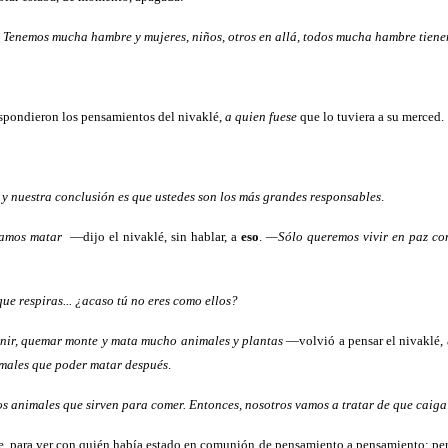
Tenemos mucha hambre y mujeres, niños, otros en allá, todos mucha hambre tiene
pondieron los pensamientos del nivaklé,
a quien fuese
que lo tuviera a su merced.
, y nuestra conclusión es que ustedes son los más grandes responsables
.
amos matar
—dijo el nivaklé, sin hablar, a
eso
.
—Sólo queremos vivir en paz c
ue respiras... ¿acaso tú no eres como ellos?
enir, quemar monte y mata mucho animales y plantas
—volvió a pensar el nivaklé, 
imales que poder matar después
.
s animales que sirven para comer. Entonces, nosotros vamos a tratar de que caig
 para ver con quién había estado en comunión de pensamiento a pensamiento; pero 