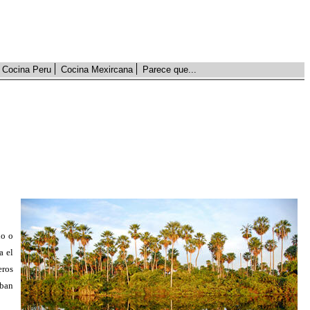
Cocina Peru
Cocina Mexircana
Parece que...
ho o
a el
eros
aban