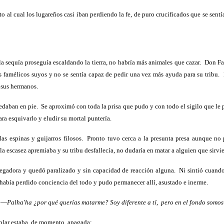
o al cual los lugareños casi iban perdiendo la fe, de puro crucificados que se sentí
la sequía proseguía escaldando la tierra, no habría más animales que cazar.
Don Fau
os famélicos suyos y no se sentía capaz de pedir una vez más ayuda para su tribu.
 sus hermanos.
uedaban en pie.
Se aproximó con toda la prisa que pudo y con todo el sigilo que le 
ara esquivarlo y eludir su mortal puntería.
las espinas y guijarros filosos.
Pronto tuvo cerca a la presunta presa aunque no p
a escasez apremiaba y su tribu desfallecía, no dudaría en matar a alguien que sirvi
cegadora y quedó paralizado y sin capacidad de reacción alguna.
Ni sintió cuando
había perdido conciencia del todo y pudo permanecer allí, asustado e inerme.
: —
Palha'ha ¿por qué querías matarme? Soy diferente a tí,
pero en el fondo somos
lar estaba, de momento, apagada: