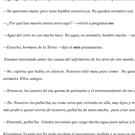
—No queremos matar, pero tiene hambre nosotros ya. No quedan animales casi.
—
¿Por qué han muerto tantos seres aquí? —
volvió a preguntar
eso
.
—Agua del cielo no cae mucho hace. No agua, no animales, hambre mucho
—res
—Escucha, hermano de la Tierra
—dijo el
otro
pensamiento.
Estamos intentando saber las causas del sufrimiento de los seres de este mundo
—No, espíritu que habla en silencio. Nosotros sólo mata para comer.
No gust
animales. Ellos, amigos
.
—
Entonces, los autores de esa quema de palosanto y el envenenamiento de eso q
—
No. Nosotros los palha'ha
,
no como otros que viviendo en allá, muy lejos y v
más poder y quitar tierras de nosotros, palha'ha de antes mucho,
para criar an
—Entiendo,
palha'ha
.
Ustedes necesitan que caiga mucha agua para salvar a lo
Kÿgwrägwi Txamöi por fin pudo recobrar el movimiento perdido y se puso en pie,