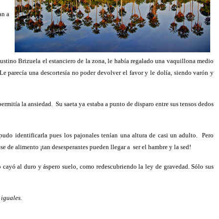
an a
stino Brizuela el estanciero de la zona, le había regalado una vaquillona medio
Le parecía una descortesía no poder devolver el favor y le dolía, siendo varón y
permitía la ansiedad.
Su saeta ya estaba a punto de disparo entre sus tensos dedos
udo identificarla pues los pajonales tenían una altura de casi un adulto.
Pero
ese de alimento ¡tan desesperantes pueden llegar a
ser el hambre y la sed!
 cayó al duro y áspero suelo, como redescubriendo la ley de gravedad. Sólo sus
 iguales.