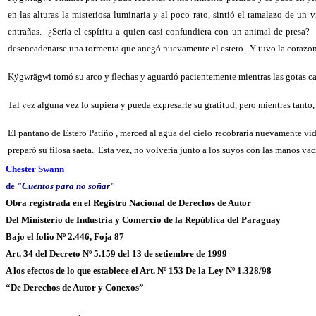
en las alturas la misteriosa luminaria y al poco rato, sintió el ramalazo de un
entrañas.
¿Sería el espíritu a quien casi confundiera con un animal de presa?
desencadenarse una tormenta que anegó nuevamente el estero.
Y tuvo la corazon
Kÿgwrägwi tomó su arco y flechas y aguardó pacientemente mientras las gotas caí
Tal vez alguna vez lo supiera y pueda expresarle su gratitud, pero mientras tanto,
El pantano de Estero Patiño , merced al agua del cielo recobraría nuevamente vid
preparó su filosa saeta.
Esta vez, no volvería junto a los suyos con las manos vac
Chester Swann
de
"Cuentos para no soñar"
Obra registrada en el Registro Nacional de Derechos de Autor
Del Ministerio de Industria y Comercio de la República del Paraguay
Bajo el folio Nº 2.446, Foja 87
Art. 34 del Decreto Nº 5.159 del 13 de setiembre de 1999
A los efectos de lo que establece el Art. Nº 153 De la Ley Nº 1.328/98
“De Derechos de Autor y Conexos”