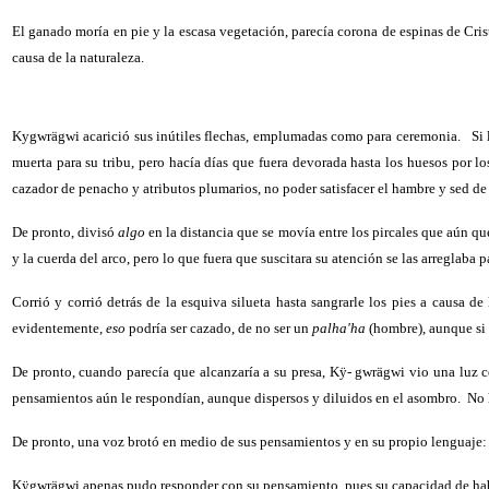
El ganado moría en pie y la escasa vegetación, parecía corona de espinas de Crist
causa de la naturaleza.
Kygwrägwi acarició sus inútiles flechas, emplumadas como para ceremonia.
Si 
muerta para su tribu, pero hacía días que fuera devorada hasta los huesos por l
cazador de penacho y atributos plumarios, no poder satisfacer el hambre y sed de
De pronto, divisó
algo
en la distancia que se movía entre los pircales que aún q
y la cuerda del arco, pero lo que fuera que suscitara su atención se las arreglaba p
Corrió y corrió detrás de la esquiva silueta hasta sangrarle los pies a causa de 
evidentemente,
eso
podría ser cazado, de no ser un
palha'ha
(hombre), aunque si l
De pronto, cuando parecía que alcanzaría a su presa, Kÿ- gwrägwi vio una luz 
pensamientos aún le respondían, aunque dispersos y diluidos en el asombro.
No 
De pronto, una voz brotó en medio de sus pensamientos y en su propio lenguaje
Kÿgwrägwi apenas pudo responder con su pensamiento, pues su capacidad de hab