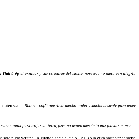
n.
on
Yink'ä öp
el creador y sus criaturas del monte, nosotros no mata con alegría
a quien sea. —
Blancos cojñhone tiene mucho poder y mucho destruir para tener
a mucha agua para mojar la tierra, pero no maten más de lo que puedan comer
.
sólo pudo ver una luz girando hacia el cielo.
Aguzó la vista hasta ver perderse