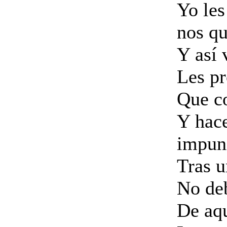
Yo les
nos qu
Y así 
Les pr
Que co
Y hace
impun
Tras u
No deb
De aqu