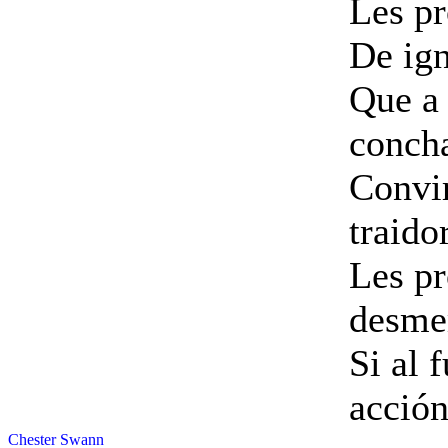
Les pr
De ign
Que a
conch
Convir
traidor
Les pr
desme
Si al 
acción
Chester Swann