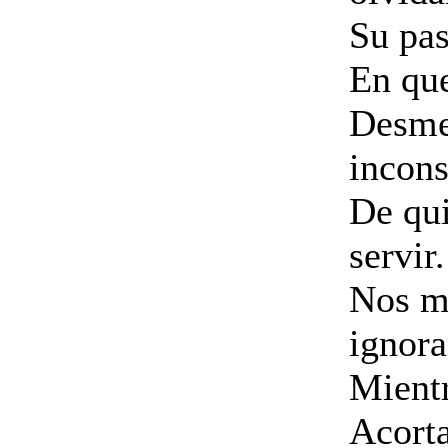
Su pas
En que
Desme
incons
De qui
servir.
Nos m
ignora
Mientr
Acorta