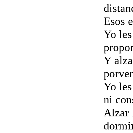
distan
Esos e
Yo les
propon
Y alza
porven
Yo les
ni con
Alzar 
dormir