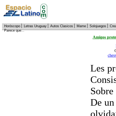
Horóscopo
Letras Uruguay
Autos Clasicos
Mame
Solojuegos
Cre
Parece que...
Amigos prote
ches
Les pr
Consis
Sobre 
De un 
olvida