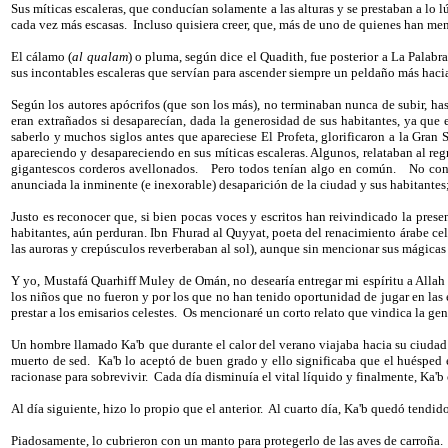
Sus míticas escaleras, que conducían solamente a las alturas y se prestaban a lo 
cada vez más escasas.
Incluso quisiera creer, que, más de uno de quienes han me
El cálamo (
al qualam
) o pluma, según dice el Quadith, fue posterior a La Palabra 
sus incontables escaleras que servían para ascender siempre un peldaño más hacia 
Según los autores apócrifos (que son los más), no terminaban nunca de subir, has
eran extrañados si desaparecían, dada la generosidad de sus habitantes, ya que 
saberlo y muchos siglos antes que apareciese El Profeta, glorificaron a la Gran 
apareciendo y desapareciendo en sus míticas escaleras. Algunos, relataban al r
gigantescos corderos avellonados.
Pero todos tenían algo en común.
No cono
anunciada la inminente (e inexorable) desaparición de la ciudad y sus habitantes; 
Justo es reconocer que, si bien pocas voces y escritos han reivindicado la pres
habitantes, aún perduran. Ibn Fhurad al Quyyat, poeta del renacimiento árabe ce
las auroras y crepúsculos reverberaban al sol), aunque sin mencionar sus mágicas 
Y yo, Mustafá Quarhiff Muley de Omán, no desearía entregar mi espíritu a Allah 
los niños que no fueron y por los que no han tenido oportunidad de jugar en las e
prestar a los emisarios celestes.
Os mencionaré un corto relato que vindica la ge
Un hombre llamado Ka'b que durante el calor del verano viajaba hacia su ciudad
muerto de sed.
Ka'b lo aceptó de buen grado y ello significaba que el huésped e
racionase para sobrevivir.
Cada día disminuía el vital líquido y finalmente, Ka'b 
Al día siguiente, hizo lo propio que el anterior.
Al cuarto día, Ka'b quedó tendido
Piadosamente, lo cubrieron con un manto para protegerlo de las aves de carroña.