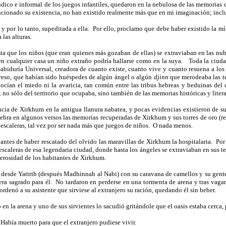
lúdico e informal de los juegos infantiles, quedaron en la nebulosa de las memorias d
ncionado su existencia, no han existido realmente más que en mi imaginación; inclu
y por lo tanto, supeditada a ella.
Por ello, proclamo que debe haber existido la mít
las alturas.
ta que los niños (que eran quienes más gozaban de ellas) se extraviaban en las nub
en cualquier casa un niño extraño podría hallarse como en la suya.
Toda la ciuda
Sabiduría Universal, creadora de cuanto existe, cuanto vive y cuanto resuena a los 
egreso, que habían sido huéspedes de algún ángel o algún
djinn
que merodeaba las te
cían el miedo ni la avaricia, tan común entre las tribus hebreas y beduinas del 
no sólo del territorio que ocupaba, sino también de las memorias históricas y litera
encia de Xirkhum en la antigua llanura nabatea, y pocas evidencias existieron de 
lebra en algunos versos las memorias recuperadas de Xirkhum y sus torres de oro (re
escaleras, tal vez por ser nada más que juegos de niños.
O nada menos.
antes de haber rescatado del olvido las maravillas de Xirkhum la hospitalaria.
Por
scaleras de esa legendaria ciudad, donde hasta los ángeles se extraviaban en sus te
nerosidad de los habitantes de Xirkhum.
 desde Yattrib (después Madhinnah al Nabi) con su caravana de camellos y su gent
ra sagrado para él.
No tardaron en perderse en una tormenta de arena y tras vagar
ordenó a su asistente que sirviese al extranjero su ración, quedando él sin beber.
 en la arena y uno de sus sirvientes lo sacudió gritándole que el oasis estaba cerca
Había muerto para que el extranjero pudiese vivir.