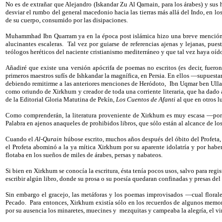
No es de extrañar que Alejandro (Iskandar Zu Al Qarnain, para los árabes) y sus
desviar el rumbo del general macedonio hacia las tierras más allá del Indo, en l
de su cuerpo, consumido por las disipaciones.
Muhammhad Ibn Quarram ya en la época post islámica hizo una breve menció
alucinantes escaleras.
Tal vez por guiarse de referencias ajenas y lejanas, pue
teólogos heréticos del naciente cristianismo mediterráneo y que tal vez haya oí
Añadiré que existe una versión apócrifa de poemas no escritos (es decir, fu
primeros maestros sufís de Ishkandar la magnífica, en Persia. En ellos —supuest
debiendo remitirme a las anteriores menciones de Heródoto,
Ibn Uqmar ben Ulla
como oriundo de Xirkhum y creador de toda una corriente literaria, que ha dado a
de la Editorial Gloria Matutina de Pekín,
Los Cuentos de Afanti
al que en otros l
Como comprenderán, la literatura proveniente de Xirkhum es muy escasa —por que 
Palabra en ajenos anaqueles de prohibidos libros, que sólo están al alcance de l
Cuando el
Al-Qurain
húbose escrito, muchos años después del óbito del Profeta, 
el Profeta abominó a la ya mítica Xirkhum por su aparente idolatría y por hab
flotaba en los sueños de miles de árabes, persas y nabateos.
Si bien en Xirkhum se conocía la escritura, ésta tenía pocos usos, salvo para reg
escribir algún libro, donde su prosa o su poesía quedaran confinadas y presas del
Sin embargo el gracejo, las metáforas y los poemas improvisados —cual florales
Pecado.
Para entonces, Xirkhum existía sólo en los recuerdos de algunos memori
por su ausencia los minaretes, muecines y
mezquitas y campeaba la alegría, el vi