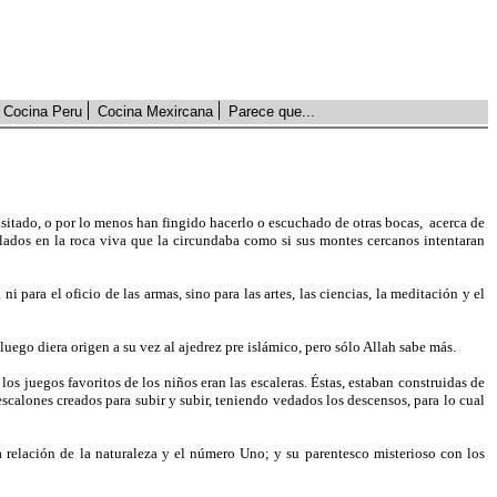
Cocina Peru
Cocina Mexircana
Parece que...
visitado, o por lo menos han fingido hacerlo o escuchado de otras bocas,
acerca de
allados en la roca viva que la circundaba como si sus montes cercanos intentaran
para el oficio de las armas, sino para las artes, las ciencias, la meditación y el
uego diera origen a su vez al ajedrez pre islámico, pero sólo Allah sabe más.
los juegos favoritos de los niños eran las escaleras. Éstas, estaban construidas de
escalones creados para subir y subir, teniendo vedados los descensos, para lo cual
a relación de la naturaleza y el número Uno; y su parentesco misterioso con los