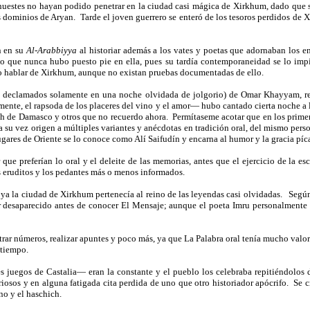
 huestes no hayan podido penetrar en la ciudad casi mágica de Xirkhum, dado que 
os dominios de Aryan.
Tarde el joven guerrero se enteró de los tesoros perdidos de
n en su
Al-Arabbiyya
al historiar además a los vates y poetas que adornaban los e
sto que nunca hubo puesto pie en ella, pues su tardía contemporaneidad se lo impi
do hablar de Xirkhum, aunque no existan pruebas documentadas de ello.
eron declamados solamente en una noche olvidada de jolgorio) de Omar Khayyam,
amente, el rapsoda de los placeres del vino y el amor— hubo cantado cierta noche
h de Damasco y otros que no recuerdo ahora.
Permítaseme acotar que en los prime
 su vez origen a múltiples variantes y anécdotas en tradición oral, del mismo pers
ugares de Oriente se lo conoce como Alí Saifudín y encarna al humor y la gracia píca
preferían lo oral y el deleite de las memorias, antes que el ejercicio de la escri
os eruditos y los pedantes más o menos informados.
ya la ciudad de Xirkhum pertenecía al reino de las leyendas casi olvidadas.
Según
er desaparecido antes de conocer El Mensaje; aunque el poeta Imru personalmente
istrar números, realizar apuntes y poco más, ya que La Palabra oral tenía mucho val
 tiempo.
 juegos de Castalia— eran la constante y el pueblo los celebraba repitiéndolos d
osos y en alguna fatigada cita perdida de uno que otro historiador apócrifo.
Se c
no y el haschich.