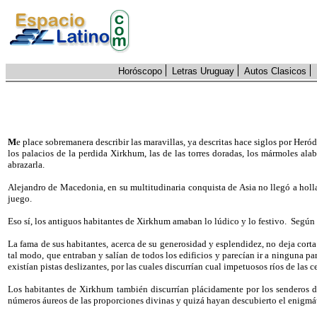
Horóscopo
Letras Uruguay
Autos Clasicos
M
e place sobremanera describir las maravillas, ya descritas hace siglos por Heró
los palacios de la perdida Xirkhum, las de las torres doradas, los mármoles ala
abrazarla.
Alejandro de Macedonia, en su multitudinaria conquista de Asia no llegó a hollar 
juego.
Eso sí, los antiguos habitantes de Xirkhum amaban lo lúdico y lo festivo.
Según 
La fama de sus habitantes, acerca de su generosidad y esplendidez, no deja corta
tal modo, que entraban y salían de todos los edificios y parecían ir a ninguna pa
existían pistas deslizantes, por las cuales discurrían cual impetuosos ríos de las
Los habitantes de Xirkhum también discurrían plácidamente por los senderos de 
números áureos de las proporciones divinas y quizá hayan descubierto el enigmá