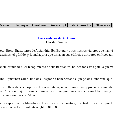
Mame
Solojuegos
Creatuweb
AulaScript
Gifs Animados
OKrecetas
Las escaleras de Xirkhum
Chester Swann
doto, Eforo, Erastótenes de Alejandría, Ibn Batuta y otros ilustres viajeros que han 
bastrinos, el pórfido y la malaquita que ornaban sus edilicios atributos oníricos t
su intimidad ni el recogimiento de sus habitantes; no hechos éstos para la guerra ni 
Ibn Uqmar ben Ullah, uno de ellos podría haber creado el juego de alfanorona, que l
la belleza de sus mujeres y la vivaz inteligencia de sus niños y jóvenes. Y uno de 
rte. No era raro que algunos niños se perdieran por días enteros en sus laberintos y 
 cercanas montañas de Al Faq.
la especulación filosófica y la erudición matemática, que todo lo explica por l
tico número f, equivalente a 0,618181818.