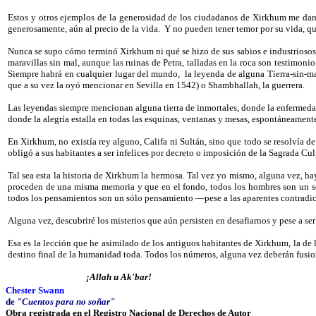
Estos y otros ejemplos de la generosidad de los ciudadanos de Xirkhum me dan l
generosamente, aún al precio de la vida.
Y no pueden tener temor por su vida, qu
Nunca se supo cómo terminó Xirkhum ni qué se hizo de sus sabios e industriosos
maravillas sin mal, aunque las ruinas de Petra, talladas en la roca son testimonio
Siempre habrá en cualquier lugar del mundo,
la leyenda de alguna Tierra-sin-ma
que a su vez la oyó mencionar en Sevilla en 1542) o Shambhallah, la guerrera.
Las leyendas siempre mencionan alguna tierra de inmortales, donde la enfermedad
donde la alegría estalla en todas las esquinas, ventanas y mesas, espontáneamente
En Xirkhum, no existía rey alguno, Califa ni Sultán, sino que todo se resolvía de
obligó a sus habitantes a ser infelices por decreto o imposición de la Sagrada Cul
Tal sea esta la historia de Xirkhum la hermosa. Tal vez yo mismo, alguna vez, ha
proceden de una misma memoria y que en el fondo, todos los hombres son un sól
todos los pensamientos son un sólo pensamiento —pese a las aparentes contradicc
Alguna vez, descubriré los misterios que aún persisten en desafiarnos y pese a se
Esa es la lección que he asimilado de los antiguos habitantes de Xirkhum, la de la
destino final de la humanidad toda. Todos los números, alguna vez deberán fusion
¡Allah u Ak'bar!
Chester Swann
de
"Cuentos para no soñar"
Obra registrada en el Registro Nacional de Derechos de Autor