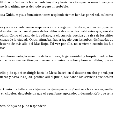
iluidas.
Casi nadie las recuerda hoy día y hasta las citas que las mencionan, son
so ésto último no es del todo seguro ni probable.
ica Xirkhum y sus fantásticas torres resplandecientes heridas por el sol, así como
es y a veces tardaban en reaparecer en sus hogares.
Se decía, a viva voz, que no
d estaba hecha para el goce de los niños y de sus sabios habitantes que, aún sin
oídos. Como el canto de los pájaros, la elocuencia poética y la risa de los niños
rrazas de la ciudad.
Otros, afirmaban haber jugado con las nubes, disfrazadas de
desierto de más allá del Mar Rojo. Tal vez por ello, no temieron cuando les fue
rias.
su emplazamiento, la memoria de la nobleza, la generosidad y hospitalidad de los
almente es una metáfora, ya que eran cubiertas de cobre y bronce pulidos, que en
 ello pido que si os dirigís hacia la Meca, haced en el desierto un alto y orad, por
rrazas y hasta los
djinn
perdían allí el juicio, olvidando los servicios que debían
e.
Cierto día halló a un viajero extranjero que le rogó unirse a la caravana, medio
 en círculos, descubrieron que el agua íbase agotando, ordenando Ka'b que se la
, pero Ka'b ya no pudo responderle.