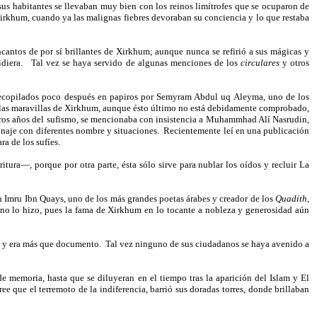
sus habitantes se llevaban muy bien con los reinos limítrofes que se ocuparon de
 Xirkhum, cuando ya las malignas fiebres devoraban su conciencia y lo que restaba
ncantos de por sí brillantes de Xirkhum; aunque nunca se refirió a sus mágicas y
diera.
Tal vez se haya servido de algunas menciones de los
circulares
y otros
 recopilados poco después en papiros por Semyram Abdul uq Aleyma, uno de los
 a las maravillas de Xirkhum, aunque ésto último no está debidamente comprobado,
ros años del sufismo, se mencionaba con insistencia a Muhammhad Alí Nasrudin,
onaje con diferentes nombre y situaciones.
Recientemente leí en una publicación
ra de los sufíes.
tura—, porque por otra parte, ésta sólo sirve para nublar los oídos y recluir La
 Imru Ibn Quays, uno de los más grandes poetas árabes y creador de los
Quadith
,
 no lo hizo, pues la fama de Xirkhum en lo tocante a nobleza y generosidad aún
or y era más que documento.
Tal vez ninguno de sus ciudadanos se haya avenido a
e memoria, hasta que se diluyeran en el tiempo tras la aparición del Islam y El
ree que el terremoto de la indiferencia, barrió sus doradas torres, donde brillaban