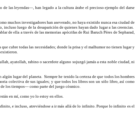
o de las leyendas—, han legado a la cultura árabe el precioso ejemplo del darse
como muchos investigadores han aseverado, no haya existido nunca esa ciudad de
o, incluso luego de la desaparición de quienes hayan dado lugar a las creencias.
ablar de ella a través de las memorias apócrifas de Rui Baruch Péres de Sepharad,
 que cubre todas las necesidades; donde la prisa y el malhumor no tienen lugar y
existieron.
llah, ayatollah, rabino o sacerdote alguno sojuzgó jamás a esta noble ciudad, ni
n algún lugar del planeta.
Siempre he tenido la certeza de que todos los hombres
a colectiva de sus iguales; y que todos los libros son un sólo libro, así como
os de los tiempos— como parte del juego cósmico.
están en mí, como yo lo estoy en ellos.
ito, e incluso, atreviéndose a ir más allá de lo infinito. Porque lo infinito es el