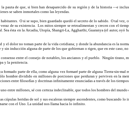
a pauta de que, si bien han desaparecido de su región y de la historia —e inclus
ienes se saben inmortales como las leyendas.
 habitantes.
O si se supo, bien guardado quedó el secreto de lo sabido.
O tal vez, 
 veraz de su existencia.
Los mitos siempre se retroalimentan y crecen con el tiemp
l. Sea ésta en la Arcadia, Utopía, Shangri-La, Aggharthi, Guaranya (el autor, oyó h
 y el dolor no toman parte de la vida cotidiana; y donde la abundancia es la norma
 y sin inducción alguna de parte de los que gobiernan o rigen, que en este caso, no 
 consenso entre el consejo de notables, los ancianos y el pueblo.
Ningún tirano, mu
pa y la penitencia.
ya formado parte de ella, como alguna vez formaré parte de alguna Tierra-sin-mal e
o hombre dividido en millones de porciones que perduran y perviven en la memori
iones entre filosofías y doctrinas infinitamente enunciadas a través de los tiemp
r uno entre millones, sé con certeza indeclinable, que todos los hombres del mundo 
s cúpulas heridas de sol y sus escaleras siempre ascendentes, como buscando lo infin
arse con el Uno. La unidad nos llama hacia lo infinito.