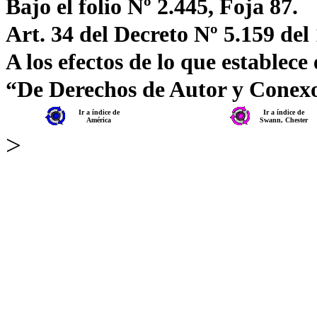
Bajo el folio Nº 2.445, Foja 87.
Art. 34 del Decreto Nº 5.159 del
A los efectos de lo que establece
“De Derechos de Autor y Conex
Ir a índice de
Ir a índice de
América
Swann, Chester
>