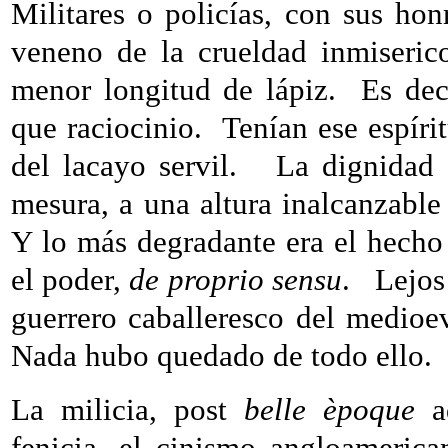
Militares o policías, con sus hon
veneno de la crueldad inmiseric
menor longitud de lápiz.
Es dec
que raciocinio.
Tenían ese espíri
del lacayo servil.
La dignidad 
mesura, a una altura inalcanzable 
Y lo más degradante era el hech
el poder,
de
proprio sensu
.
Lejos
guerrero caballeresco del medioev
Nada hubo quedado de todo ello.
La milicia, post
belle èpoque
ad
fenicia, el cinismo angloamerican