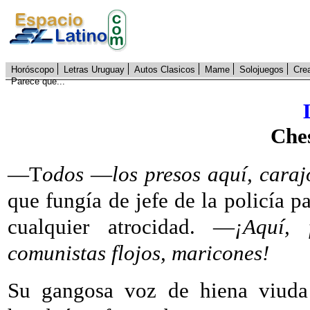
Horóscopo
Letras Uruguay
Autos Clasicos
Mame
Solojuegos
Cre
Parece que...
Che
—T
odos
—
los presos aquí, caraj
que fungía de jefe de la policía p
cualquier atrocidad. —
¡Aquí,
comunistas flojos, maricones!
Su gangosa voz de hiena viuda 