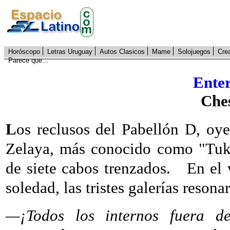
Horóscopo
Letras Uruguay
Autos Clasicos
Mame
Solojuegos
Cre
Parece que...
Enter
Che
L
os reclusos del Pabellón D, oye
Zelaya, más conocido como "Tuku
de siete cabos trenzados.
En el 
soledad, las tristes galerías reson
—¡Todos los internos fuera d