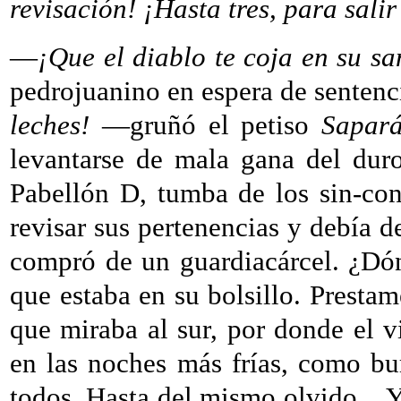
revisación! ¡Hasta tres, para salir
—
¡Que el diablo te coja en su sa
pedrojuanino en espera de sentenc
leches!
—gruñó el petiso
Sapar
levantarse de mala gana del duro
Pabellón D, tumba de los sin-con
revisar sus pertenencias y debía d
compró de un guardiacárcel. ¿Dó
que estaba en su bolsillo. Prestame
que miraba al sur, por donde el vi
en las noches más frías, como bu
todos. Hasta del mismo olvido.
Y