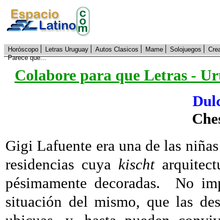
Horóscopo
Letras Uruguay
Autos Clasicos
Mame
Solojuegos
Cre
Parece que...
Colabore para que Letras - Ur
Dulc
Che
Gigi Lafuente era una de las niñas
residencias cuya
kischt
arquitect
pésimamente decoradas.
No imp
situación del mismo, que las de