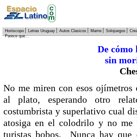
Horóscopo
Letras Uruguay
Autos Clasicos
Mame
Solojuegos
Cre
Parece que...
De cómo h
sin mori
Che
No me miren con esos ojímetros e
al plato, esperando otro relat
costumbrista y superlativo cual di
atosiga en el colodrilo y no me 
turistas bobos.
Nunca hay que c