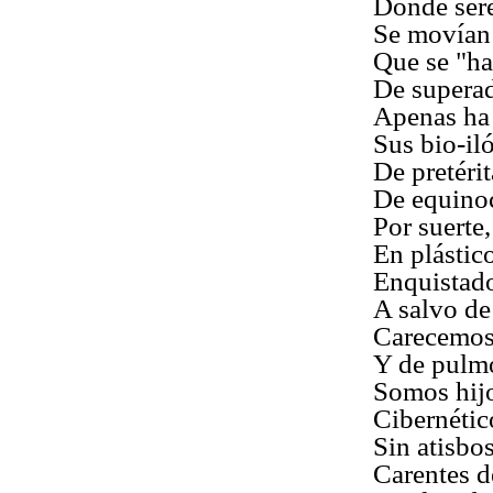
Donde sere
Se movían 
Que se "ha
De superad
Apenas ha
Sus bio-il
De pretéri
De equinoc
Por suerte,
En plástic
Enquistado
A salvo de
Carecemos 
Y de pulmo
Somos hijo
Cibernétic
Sin atisbo
Carentes d