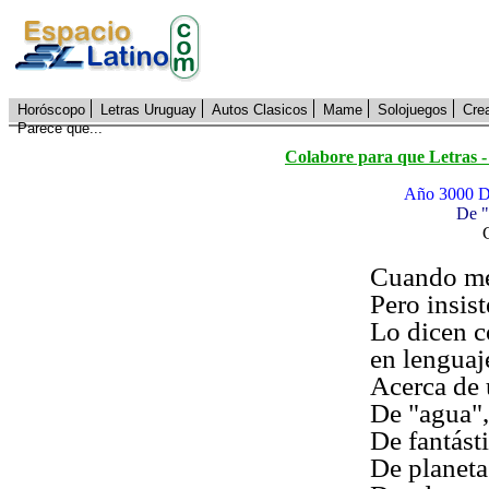
Horóscopo
Letras Uruguay
Autos Clasicos
Mame
Solojuegos
Cre
Parece que...
Colabore para que Letras -
Año 3000 D.
De 
Cuando me
Pero insis
Lo dicen c
en lenguaj
Acerca de 
De "agua",
De fantást
De planeta