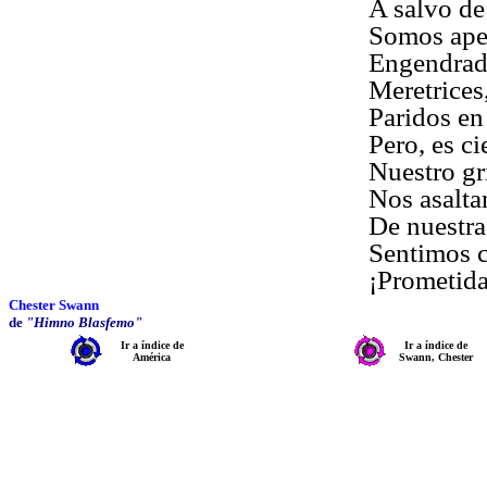
A salvo de
Somos apen
Engendrada
Meretrices
Paridos en
Pero, es ci
Nuestro gri
Nos asalta
De nuestra
Sentimos c
¡Prometida
Chester Swann
de
"Himno Blasfemo"
Ir a índice de
Ir a índice de
América
Swann, Chester