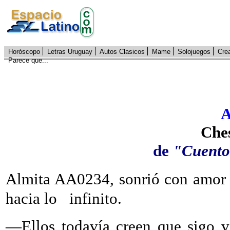
Horóscopo
Letras Uruguay
Autos Clasicos
Mame
Solojuegos
Cre
Parece que...
A
Che
de
"Cuento
Almita AA0234, sonrió con amor 
hacia lo
infinito.
—Ellos
todavía creen que sigo v