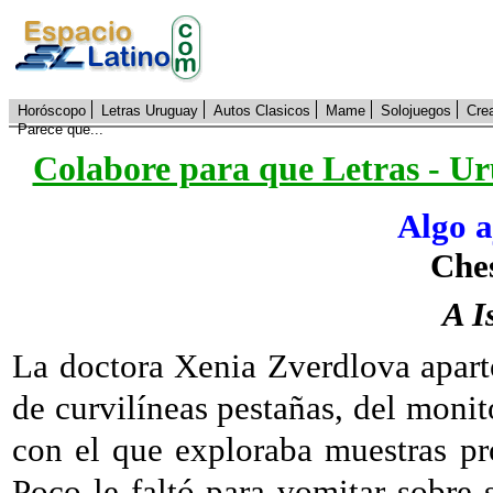
Horóscopo
Letras Uruguay
Autos Clasicos
Mame
Solojuegos
Cre
Parece que...
Colabore para que Letras - Ur
Algo a
Che
A I
La doctora Xenia Zverdlova apartó
de curvilíneas pestañas, del monit
con el que exploraba muestras pro
Poco le faltó para vomitar sobre 