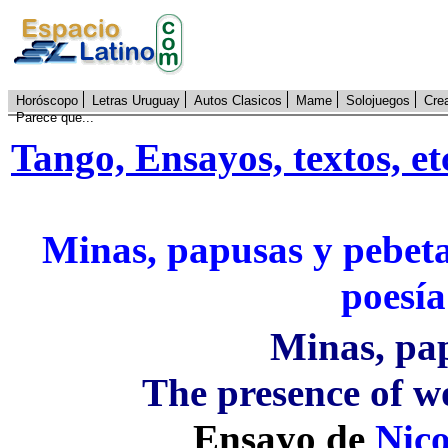
Horóscopo
Letras Uruguay
Autos Clasicos
Mame
Solojuegos
Cre
Parece que...
Tango, Ensayos, textos, e
Minas, papusas y pebeta
poesía
Minas, pap
The presence of w
Ensayo de
Nico