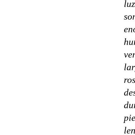
luz
so
en
hu
ve
la
ro
de
du
pi
le