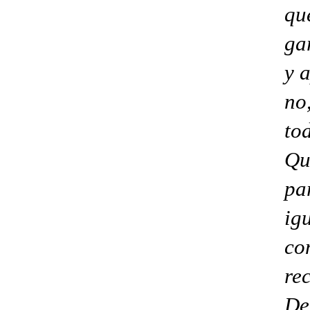
qu
ga
y 
no
to
Qu
pa
ig
co
re
De