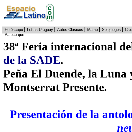
Horóscopo
Letras Uruguay
Autos Clasicos
Mame
Solojuegos
Cre
Parece que...
38ª Feria internacional d
de la SADE
.
Peña El Duende, la Luna 
Montserrat Presente.
Presentación de la antol
ne