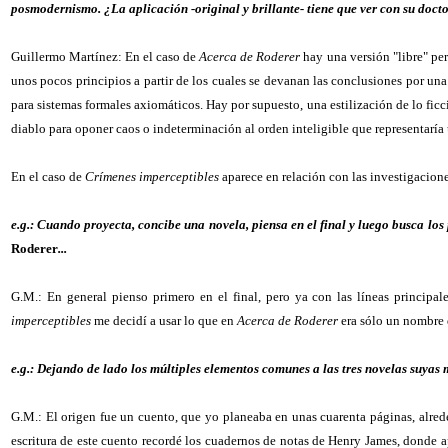
posmodernismo. ¿La aplicación -original y brillante- tiene que ver con su doct
Guillermo Martínez: En el caso de
Acerca de Roderer
hay una versión "libre" per
unos pocos principios a partir de los cuales se devanan las conclusiones por un
para sistemas formales axiomáticos. Hay por supuesto, una estilización de lo ficc
diablo para oponer caos o indeterminación al orden inteligible que representarí
En el caso de
Crímenes imperceptibles
aparece en relación con las investigacione
e.g.: Cuando proyecta, concibe una novela, piensa en el final y luego busca l
Roderer
...
G.M.: En general pienso primero en el final, pero ya con las líneas principal
imperceptibles
me decidí a usar lo que en
Acerca de Roderer
era sólo un nombre 
e.g.: Dejando de lado los múltiples elementos comunes a las tres novelas suyas
G.M.: El origen fue un cuento, que yo planeaba en unas cuarenta páginas, alrede
escritura de este cuento recordé los cuadernos de notas de Henry James, donde a