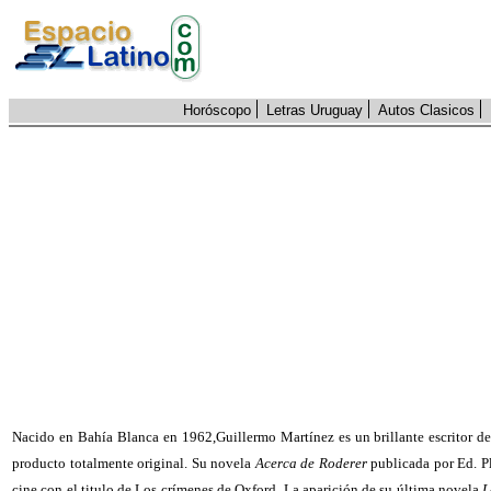
Horóscopo
Letras Uruguay
Autos Clasicos
Nacido en Bahía Blanca en 1962,Guillermo Martínez es un brillante escritor de
producto totalmente original. Su novela
Acerca de Roderer
publicada por Ed. P
cine con el titulo de Los crímenes de Oxford. La aparición de su última novela
L