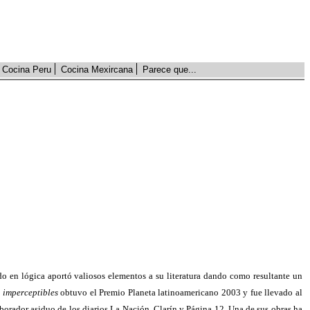
Cocina Peru
Cocina Mexircana
Parece que...
o en lógica aportó valiosos elementos a su literatura dando como resultante un
 imperceptibles
obtuvo el Premio Planeta latinoamericano 2003 y fue llevado al
borador asiduo de los diarios La Nación, Clarín y Página 12. Una de sus obras ha