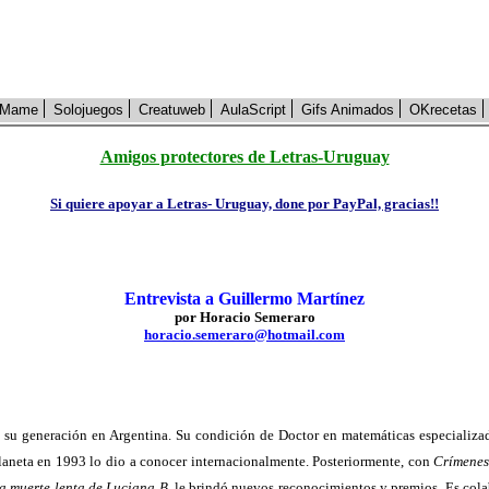
Mame
Solojuegos
Creatuweb
AulaScript
Gifs Animados
OKrecetas
Amigos protectores de Letras-Uruguay
Si quiere apoyar a Letras- Uruguay, done por PayPal, gracias!!
Entrevista a Guillermo Martínez
por Horacio Semeraro
horacio.semeraro@hotmail.com
 su generación en Argentina. Su condición de Doctor en matemáticas especializad
laneta en 1993 lo dio a conocer internacionalmente. Posteriormente, con
Crímenes
a muerte lenta de Luciana B
. le brindó nuevos reconocimientos y premios. Es cola