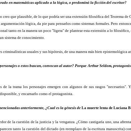
orado en matemáticas aplicado a la lógica, o predominó la ficción del escritor?
o creo que plausible, de lo que podría ser una extensión filosófica del Teorema de 
a argumentación lógica, da pie para pensarlos como sistemas formales. Pero entonc
ional tanto en la manera un poco "ligera" de plantear esta extensión a lo filosófic
a un sistema de conocimiento.
s criminalísticas usuales y sus hipótesis, de una manera más bien epistemológica a
os personajes o estos buscan, convocan al autor? Porque Arthur Seldom, protagoni
es de la trama los personajes emergen con algunos de sus rasgos "necesarios". Y
disponible, y encarnarlo como el protagonista.
 mencionadas anteriormente, ¿Cual es la génesis de
La muerte lenta de Luciana B
dor de la cuestión de la justicia y la venganza. ¿Cómo castigaría uno, una afrenta
parecen tanto la cuestión del dictado (en reemplazo de la escritura manuscrita) co