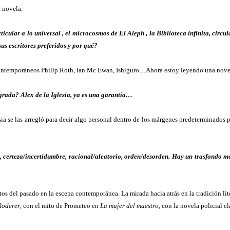
 novela.
articular a lo universal , el microcosmos de El Aleph , la Biblioteca infinita, circ
s escritores preferidos y por qué?
ontemporáneos Philip Roth, Ian Mc Ewan, Ishiguro…Ahora estoy leyendo una novela
ograda? Alex de la Iglesia, ya es una garantía…
sia se las arregló para decir algo personal dentro de los márgenes predeterminados por
a, certeza/incertidumbre, racional/aleatorio, orden/desorden. Hay un trasfondo me
os del pasado en la escena contemporánea. La mirada hacia atrás en la tradición lit
Roderer
, con el mito de Prometeo en
La mujer del maestro
, con la novela policial c