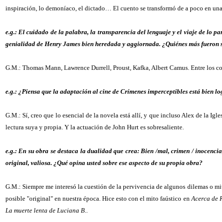
inspiración, lo demoníaco, el dictado… El cuento se transformó de a poco en una
e.g.: El cuidado de la palabra, la transparencia del lenguaje y el viaje de lo p
genialidad de Henry James bien heredada y aggiornada. ¿Quiénes más fueron su
G.M.: Thomas Mann, Lawrence Durrell, Proust, Kafka, Albert Camus. Entre los c
e.g.: ¿Piensa que la adaptación al cine de Crímenes imperceptibles está bien l
G.M.: Sí, creo que lo esencial de la novela está allí, y que incluso Alex de la Igle
lectura suya y propia. Y la actuación de John Hurt es sobresaliente.
e.g.: En su obra se destaca la dualidad que crea: Bien /mal, crimen / inocenci
original, valiosa. ¿Qué opina usted sobre ese aspecto de su propia obra?
G.M.: Siempre me interesó la cuestión de la pervivencia de algunos dilemas o mit
posible "original" en nuestra época. Hice esto con el mito faústico en
Acerca de 
La muerte lenta de Luciana B
..