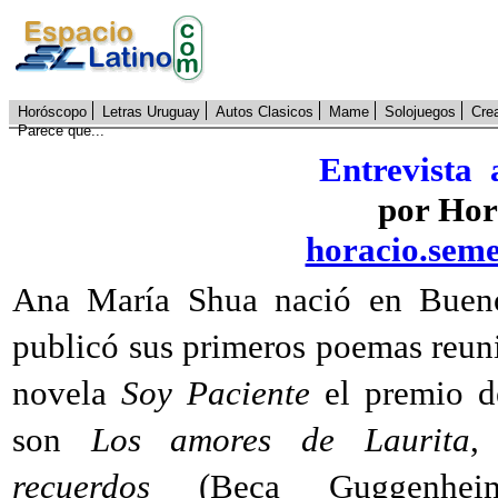
Horóscopo
Letras Uruguay
Autos Clasicos
Mame
Solojuegos
Cre
Parece que...
Entrevista
por Hor
horacio.sem
Ana María Shua nació en Buenos
publicó sus primeros poemas reun
novela
Soy Paciente
el premio d
son
Los amores de Laurita
,
recuerdos
(Beca Guggenh