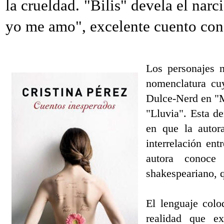
la crueldad. "Bilis" devela el nar
yo me amo", excelente cuento con 
Los personajes n
nomenclatura cuy
Dulce-Nerd en "M
"Lluvia". Esta de
en que la autor
interrelación ent
autora conoce 
shakespeariano, q
El lenguaje coloq
realidad que e