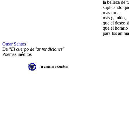
la belleza de 
suplicando qu
más furia,
más gemido,
que el deseo s
que el horario
para los anima
Omar Santos
De
"El cuerpo de las rendiciones"
Poemas inéditos
Ir a índice de América