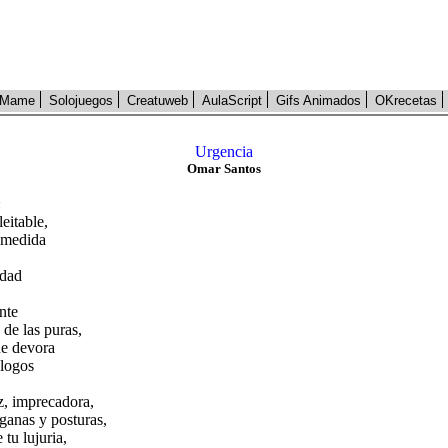
Mame
Solojuegos
Creatuweb
AulaScript
Gifs Animados
OKrecetas
Urgencia
Omar Santos
:
eitable,
a medida
idad
nte
 de las puras,
e devora
álogos
z, imprecadora,
anas y posturas,
 tu lujuria,