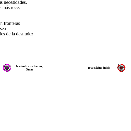
tus necesidades,
e más roce,
in fronteras
 sea
les de la desnudez.
Ir a índice de Santos,
Ir a página inicio
Omar