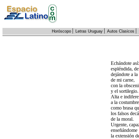
Horóscopo
Letras Uruguay
Autos Clasicos
Echándote así
espléndida, del
dejándote a l
de mi carne,
con la obscen
y el sortilegio.
Alta e indifere
a la costumbre
como brasa qu
los falsos dec
de la moral.
Urgente, capa
enseñándome g
la extensión de