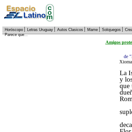
Horóscopo
Letras Uruguay
Autos Clasicos
Mame
Solojuegos
Cre
Parece que...
Amigos prote
de "
Xioma
La I
y lo
que 
dueñ
Rom
supl
deca
Flor