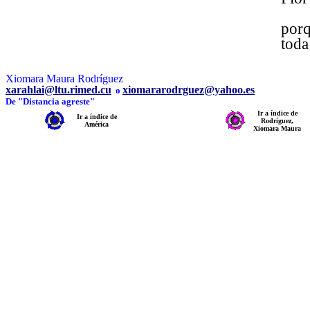
porq
toda
Xiomara Maura Rodríguez
xarahlai@ltu.rimed.cu
xiomararodrguez@yahoo.es
o
De "Distancia agreste"
Ir a índice de
Ir a índice de
Rodríguez,
América
Xiomara Maura