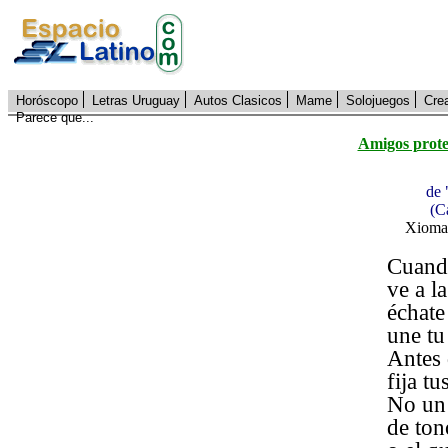
Horóscopo
Letras Uruguay
Autos Clasicos
Mame
Solojuegos
Cre
Parece que...
Amigos prote
de 
(C
Xioma
Cuand
ve a la
échate
une tu 
Antes 
fija t
No un 
de ton