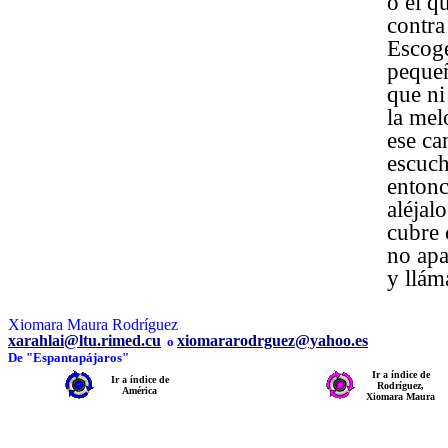
o el q
contra
Escog
pequeñ
que ni
la mel
ese ca
escuch
entonc
aléjal
cubre 
no apa
y llá
Xiomara Maura Rodríguez
xarahlai@ltu.rimed.cu
xiomararodrguez@yahoo.es
o
De "Espantapájaros"
Ir a índice de
Ir a índice de
Rodríguez,
América
Xiomara Maura