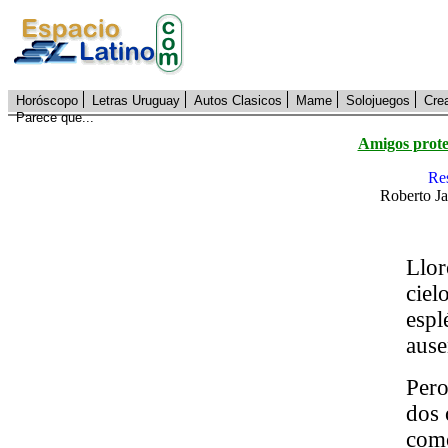
Horóscopo
Letras Uruguay
Autos Clasicos
Mame
Solojuegos
Cre
Parece que...
Amigos prote
Re
Roberto Ja
Llor
ciel
espl
ause
Pero
dos 
como