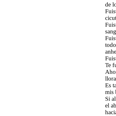
de l
Fuis
cicu
Fuis
sang
Fuis
todo
anhe
Fuis
Te f
Ahor
llor
Es t
mis 
Si a
el a
haci