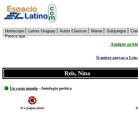
Horóscopo
Letras Uruguay
Autos Clasicos
Mame
Solojuegos
Cre
Parece que...
Amigos prote
Si quiere apoyar a Letr
Reis, Nina
Un vasto mundo
- Antología poética
Ir a página inicio
I