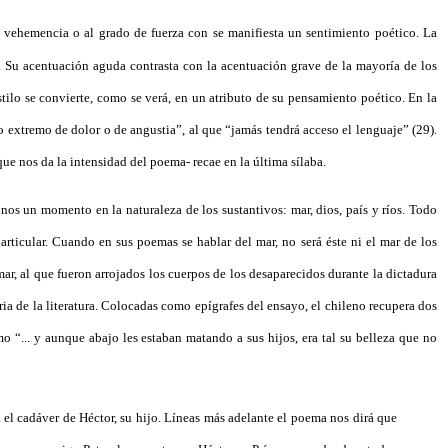
 la vehemencia o al grado de fuerza con se manifiesta un sentimiento poético. La
ra. Su acentuación aguda contrasta con la acentuación grave de la mayoría de los
stilo se convierte, como se verá, en un atributo de su pensamiento poético. En la
 extremo de dolor o de angustia”, al que “jamás tendrá acceso el lenguaje” (29).
-que nos da la intensidad del poema- recae en la última sílaba.
nos un momento en la naturaleza de los sustantivos: mar, dios, país y ríos. Todo
articular. Cuando en sus poemas se hablar del mar, no será éste ni el mar de los
mar, al que fueron arrojados los cuerpos de los desaparecidos durante la dictadura
toria de la literatura. Colocadas como epígrafes del ensayo, el chileno recupera dos
o “... y aunque abajo les estaban matando a sus hijos, era tal su belleza que no
a el cadáver de Héctor, su hijo. Líneas más adelante el poema nos dirá que