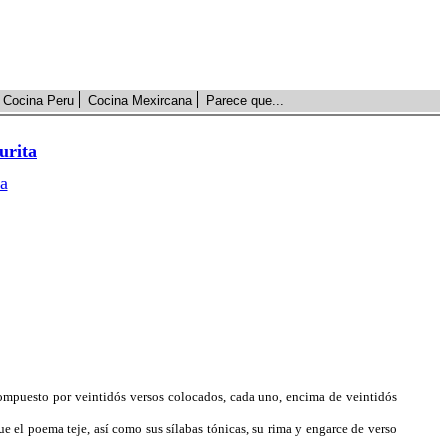
Cocina Peru
Cocina Mexircana
Parece que...
urita
a
compuesto por veintidós versos colocados, cada uno, encima de veintidós
ue el poema teje, así como sus sílabas tónicas, su rima y engarce de verso