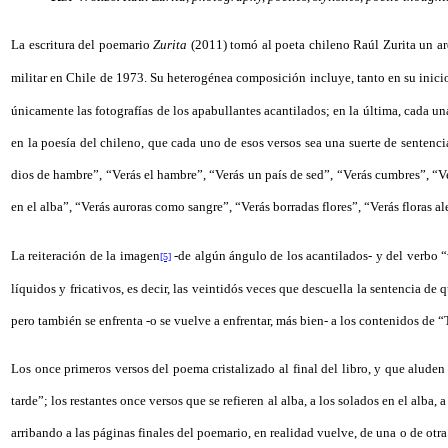
La escritura del poemario
Zurita
(2011) tomó al poeta chileno Raúl Zurita un a
militar en Chile de 1973. Su heterogénea composición incluye, tanto en su inicio
únicamente las fotografías de los apabullantes acantilados; en la última, cada u
en la poesía del chileno, que cada uno de esos versos sea una suerte de sentenci
dios de hambre”, “Verás el hambre”, “Verás un país de sed”, “Verás cumbres”, “Ve
en el alba”, “Verás auroras como sangre”, “Verás borradas flores”, “Verás floras a
La reiteración de la imagen
-de algún ángulo de los acantilados- y del verbo “v
[5]
líquidos y fricativos, es decir, las veintidós veces que descuella la sentencia d
pero también se enfrenta -o se vuelve a enfrentar, más bien- a los contenidos de 
Los once primeros versos del poema cristalizado al final del libro, y que aluden a
tarde”; los restantes once versos que se refieren al alba, a los solados en el alba
arribando a las páginas finales del poemario, en realidad vuelve, de una o de otr