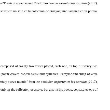
sayo “Poesía y nuevo mundo” del libro
Son importantes las estrellas
(2017),
se refiere no sólo en la colección de ensayos, sino también en su poesía,
s composed of twenty-two verses placed, each one, on top of twenty-two
e poem weaves, as well as its tonic syllables, its rhyme and crimp of verse
“Poesía y nuevo mundo” from the book
Son importantes las estrellas
(2017),
nly in the collection of essays, but also in his poetry, constitutes one of