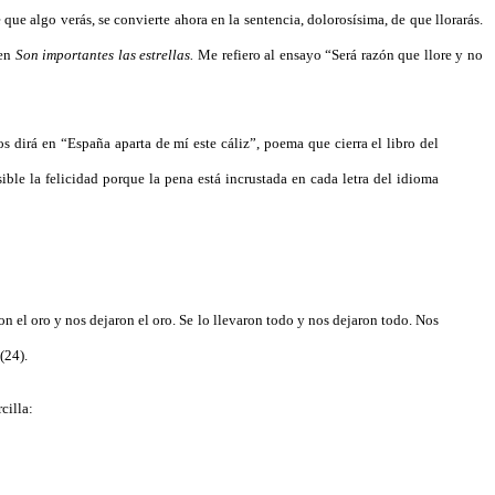
e que algo verás, se convierte ahora en la sentencia, dolorosísima, de que llorarás.
 en
Son importantes las estrellas.
Me refiero al ensayo “Será razón que llore y no
s dirá en “España aparta de mí este cáliz”, poema que cierra el libro del
ble la felicidad porque la pena está incrustada en cada letra del idioma
n el oro y nos dejaron el oro. Se lo llevaron todo y nos dejaron todo. Nos
(24).
cilla: