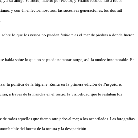
o, y a su amigo Patroclo, muerto por Héctor; y Príamo recordando a todos
amo, y con él, el lector, nosotros, las sucesivas generaciones, los dos mil
.
 sobre lo que los versos no pueden
hablar
: es el mar de piedras a donde fueron
.
 se habla sobre lo que no se puede nombrar: surge, así, la mudez innombrable. En
azar la política de la higiene. Zurita en la primera edición de
Purgatorio
ía, a través de la mancha en el rostro, la visibilidad que le restaban los
de todos aquellos que fueron arrojados al mar, a los acantilados. Las fotografías
nnombrable del horror de la tortura y la desaparición.