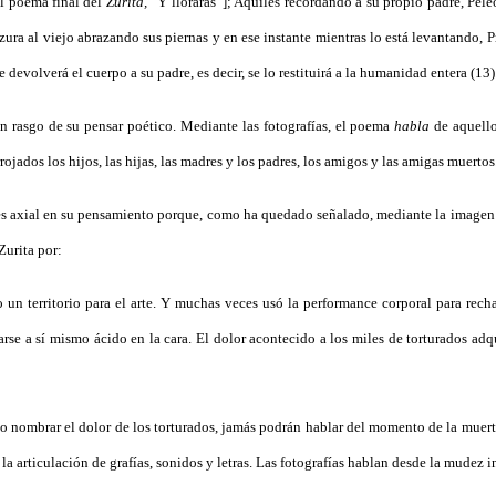
el poema final del
Zurita,
“Y llorarás”]; Aquiles recordando a su propio padre, Pele
ra al viejo abrazando sus piernas y en ese instante mientras lo está levantando, Prí
volverá el cuerpo a su padre, es decir, se lo restituirá a la humanidad entera (13)
 un rasgo de su pensar poético. Mediante las fotografías, el poema
habla
de aquello
ojados los hijos, las hijas, las madres y los padres, los amigos y las amigas muertos
, es axial en su pensamiento porque, como ha quedado señalado, mediante la imagen
Zurita por:
po un territorio para el arte. Y muchas veces usó la performance corporal para rech
e a sí mismo ácido en la cara. El dolor acontecido a los miles de torturados adquir
 nombrar el dolor de los torturados, jamás podrán hablar del momento de la muerte 
la articulación de grafías, sonidos y letras. Las fotografías hablan desde la mudez i