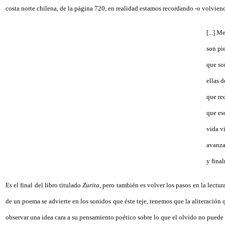
costa norte chilena, de la página 720, en realidad estamos recordando -o volvien
[...] 
son pi
que so
ellas 
que re
que es
vida v
avanza
y final
Es el final del libro titulado
Zurita,
pero también es volver los pasos en la lectura
de un poema se advierte en los sonidos que éste teje, tenemos que la aliteración qu
observar una idea cara a su pensamiento poético sobre lo que el olvido no puede