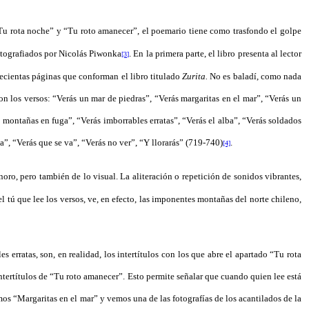
“Tu rota noche” y “Tu roto amanecer”, el poemario tiene como trasfondo el golpe
otografiados por Nicolás Piwonka
. En la primera parte, el libro presenta al lector
[3]
tecientas páginas que conforman el libro titulado
Zurita.
No es baladí, como nada
on los versos: “Verás un mar de piedras”, “Verás margaritas en el mar”, “Verás un
 montañas en fuga”, “Verás imborrables erratas”, “Verás el alba”, “Verás soldados
ga”, “Verás que se va”, “Verás no ver”, “Y llorarás” (719-740)
.
[4]
oro, pero también de lo visual. La aliteración o repetición de sonidos vibrantes,
l tú que lee los versos, ve, en efecto, las imponentes montañas del norte chileno,
s erratas, son, en realidad, los intertítulos con los que abre el apartado “Tu rota
s intertítulos de “Tu roto amanecer”. Esto permite señalar que cuando quien lee está
mos “Margaritas en el mar” y vemos una de las fotografías de los acantilados de la