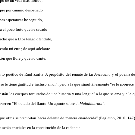
mpo de mi vida más florido,
mpre por camino despeñado
nas esperanzas he seguido,
ya el poco fruto que he sacado
ucho que a Dios tengo ofendido,
endo mi error, de aquí adelante
zón que llore y que no cante.
nto poético de Raúl Zurita. A propósito del remate de
La Araucana
y el poema de V
se le tiene gratitud e incluso amor”, pero a la que simultáneamente “se le aborrece 
están los cuerpos torturados de una historia y una lengua” a la que se ama y a la q
rever en “El tratado del llanto. Un apunte sobre el
Mahabharata
”.
que otros se precipitan hacia delante de manera enardecida” (Eagleton, 2010: 147)
 serán cruciales en la constitución de la cadencia.