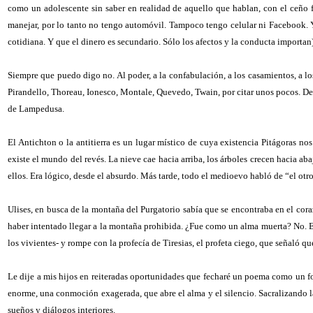
como un adolescente sin saber en realidad de aquello que hablan, con el ceño fr
manejar, por lo tanto no tengo automóvil. Tampoco tengo celular ni Facebook. Y 
cotidiana. Y que el dinero es secundario. Sólo los afectos y la conducta importan)
Siempre que puedo digo no. Al poder, a la confabulación, a los casamientos, a 
Pirandello, Thoreau, Ionesco, Montale, Quevedo, Twain, por citar unos pocos. De
de Lampedusa.
El Antichton o la antitierra es un lugar místico de cuya existencia Pitágoras n
existe el mundo del revés. La nieve cae hacia arriba, los árboles crecen hacia aba
ellos. Era lógico, desde el absurdo. Más tarde, todo el medioevo habló de “el otro
Ulises, en busca de la montaña del Purgatorio sabía que se encontraba en el cora
haber intentado llegar a la montaña prohibida. ¿Fue como un alma muerta? No. Era
los vivientes- y rompe con la profecía de Tiresias, el profeta ciego, que señaló qu
Le dije a mis hijos en reiteradas oportunidades que fecharé un poema como un fora
enorme, una conmoción exagerada, que abre el alma y el silencio. Sacralizando la
sueños y diálogos interiores.