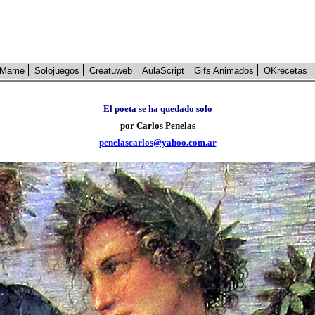
Mame
Solojuegos
Creatuweb
AulaScript
Gifs Animados
OKrecetas
El poeta se ha quedado solo
por Carlos Penelas
penelascarlos@yahoo.com.ar