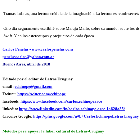
Tramas íntimas, una lectura crédula de la imaginación. La lectura es reunir secret
Otro día seguramente escribiré sobre Maruja Mallo, sobre su mundo, sobre los do
Swift. Y en los estereotipos y prejuicios de cada época.
Carlos Penelas -
www.carlospenelas.com
penelascarlos@yahoo.com.ar
Buenos Aires, abril de 2018
Editado por el editor de Letras Uruguay
email:
echinope@gmail.com
Twitter:
https://twitter.com/echinope
facebook:
https://www.facebook.com/carlos.echinopearce
linkedin:
https://www.linkedin.com/in/carlos-echinope-arce-1a628a35/
Círculos Google:
https://plus.google.com/u/0/+CarlosEchinopeLetrasUruguay
Métodos para apoyar la labor cultural de Letras-Uruguay