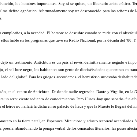
uncido, los hombres importantes. Soy, si se quiere, un libertario aristocrático. T
me defino agnóstico. Afortunadamente soy un desconocido para los señores de la cu
.
los cumpleaños, a la necedad. El hombre se descubre cuando se mide con el obstácu
 ellos hablé en los programas que tuve en Radio Nacional, por la década del ’80. Y
os dejó un testimonio. Antichton es un país al revés, definitivamente negado e imp
jo, el sol luce negro, los habitantes son gente de dieciséis dedos que entran en tra
 lado del globo”. Para los griegos -recordemos- el hemisferio sur estaba deshabitado
zón, en el centro de Antichton. De donde nadie regresaba. Dante y Virgilio, en la
D
 un ser viviente sediento de conocimientos. Pero Ulises -hay que saberlo- fue afor
e el héroe no hallará la dicha en su palacio de Ítaca y que la Muerte le llegará del ma
stero en la tierra natal, en Espenuca. Minucioso y adusto recorreré acantilados. Y 
 poesía, abandonando la pompa verbal de los cenáculos literarios, las poses afecta