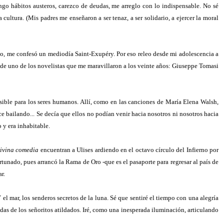
engo hábitos austeros, carezco de deudas, me arreglo con lo indispensable. No sé
ltura. (Mis padres me enseñaron a ser tenaz, a ser solidario, a ejercer la moral
lo, me confesó un mediodía Saint-Exupéry. Por eso releo desde mi adolescencia a
 de uno de los novelistas que me maravillaron a los veinte años: Giuseppe Tomasi
osible para los seres humanos. Allí, como en las canciones de María Elena Walsh,
nce bailando... Se decía que ellos no podían venir hacia nosotros ni nosotros hacia
 y era inhabitable.
ivina comedia
encuentran a Ulises ardiendo en el octavo círculo del Infierno por
tunado, pues arrancó la Rama de Oro -que es el pasaporte para regresar al país de
r.
el mar, los senderos secretos de la luna. Sé que sentiré el tiempo con una alegría
das de los señoritos atildados. Iré, como una inesperada iluminación, articulando