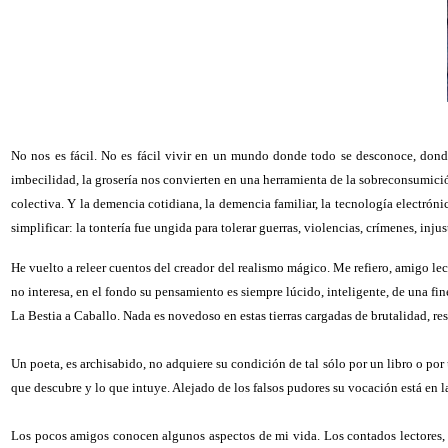
No nos es fácil. No es fácil vivir en un mundo donde todo se desconoce, donde
imbecilidad, la grosería nos convierten en una herramienta de la sobreconsumició
colectiva. Y la demencia cotidiana, la demencia familiar, la tecnología electróni
simplificar: la tontería fue ungida para tolerar guerras, violencias, crímenes, inju
He vuelto a releer cuentos del creador del realismo mágico. Me refiero, amigo lect
no interesa, en el fondo su pensamiento es siempre lúcido, inteligente, de una 
La Bestia a Caballo. Nada es novedoso en estas tierras cargadas de brutalidad, r
Un poeta, es archisabido, no adquiere su condición de tal sólo por un libro o por
que descubre y lo que intuye. Alejado de los falsos pudores su vocación está en l
Los pocos amigos conocen algunos aspectos de mi vida. Los contados lectores, q