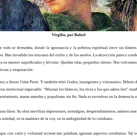
Virgilio, por Rafael
 todo se derrumba, donde la ignorancia y la pobreza espiritual crece sin límites
n. Han invadido los rincones del exilio y de los sueños. La abyección parece conden
ca en mentes superficiales y frívolas. Quedan islas, pequeños islotes. Nos volvemos
sticias y enajenación.
or, a Arturo Uslar Pietri. Y también releí Godos, insurgentes y visionarios. Difiero 
fineza intelectual impecable. “Mueran los blancos, los ricos y los que saben leer”
esentimiento, masas amorfas y populismo sin fin. Nada es novedoso en la demencia o 
 una línea. Su obra moviliza impresiones, nostalgias, desprendimientos, amores inse
a soledad, en la madurez de la voz, en la ambigüedad de lo cotidiano.
ue con valor y voluntad recrean mis palabras, ignoran aspectos cotidianos. Tal 