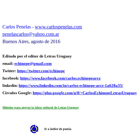
Carlos Penelas -
www.carlospenelas.com
penelascarlos@yahoo.com.ar
Buenos Aires, agosto de 2016
Editado por el editor de Letras Uruguay
email:
echinope@gmail.com
Twitter:
https://twitter.com/echinope
facebook:
https://www.facebook.com/carlos.echinopearce
linkedin:
https://www.linkedin.com/in/carlos-echinope-arce-1a628a35/
Círculos Google:
https://plus.google.com/u/0/+CarlosEchinopeLetrasUruguay
Métodos para apoyar la labor cultural de Letras-Uruguay
Ir a índice de poesía