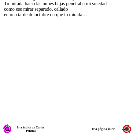
Tu mirada hacia las nubes bajas penetraba mi soledad
como ese mirar separado, callado
en una tarde de octubre en que tu mirada…
Ir a índice de Carlos
Ir a página inicio
Penelas