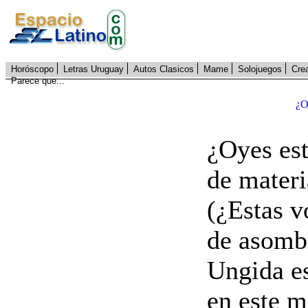
Horóscopo
Letras Uruguay
Autos Clasicos
Mame
Solojuegos
Cre
Parece que...
¿O
¿Oyes est
de materi
(¿Estas v
de asombr
Ungida es
en este m