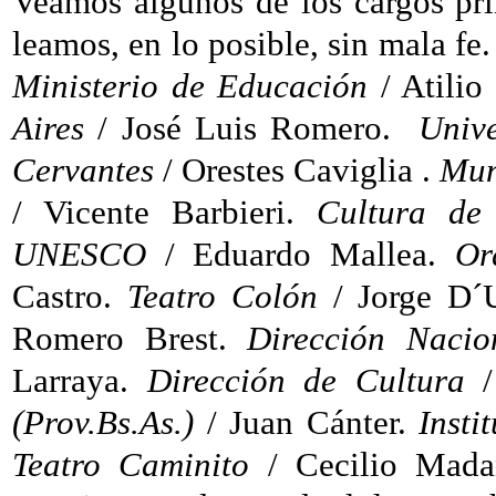
Veamos algunos de los cargos pri
leamos, en lo posible, sin mala fe
Ministerio de Educación
/ Atilio
Aires
/ José Luis Romero.
Unive
Cervantes
/ Orestes Caviglia .
Mun
/ Vicente Barbieri.
Cultura de 
UNESCO
/ Eduardo Mallea.
Or
Castro.
Teatro Colón
/ Jorge D´
Romero Brest.
Dirección Nacio
Larraya.
Dirección de Cultura
/
(Prov.Bs.As.)
/ Juan Cánter.
Insti
Teatro Caminito
/ Cecilio Mad