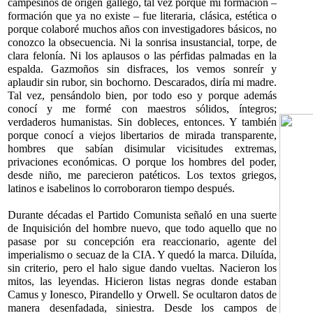
campesinos de origen gallego, tal vez porque mi formación –
formación que ya no existe – fue literaria, clásica, estética o
porque colaboré muchos años con investigadores básicos, no
conozco la obsecuencia. Ni la sonrisa insustancial, torpe, de
clara felonía. Ni los aplausos o las pérfidas palmadas en la
espalda. Gazmoños sin disfraces, los vemos sonreír y
aplaudir sin rubor, sin bochorno. Descarados, diría mi madre.
Tal vez, pensándolo bien, por todo eso y porque además
conocí y me formé con maestros sólidos, íntegros;
verdaderos humanistas. Sin dobleces, entonces. Y también
porque conocí a viejos libertarios de mirada transparente,
hombres que sabían disimular vicisitudes extremas,
privaciones económicas. O porque los hombres del poder,
desde niño, me parecieron patéticos. Los textos griegos,
latinos e isabelinos lo corroboraron tiempo después.
Durante décadas el Partido Comunista señaló en una suerte
de Inquisición del hombre nuevo, que todo aquello que no
pasase por su concepción era reaccionario, agente del
imperialismo o secuaz de la CIA. Y quedó la marca. Diluída,
sin criterio, pero el halo sigue dando vueltas. Nacieron los
mitos, las leyendas. Hicieron listas negras donde estaban
Camus y Ionesco, Pirandello y Orwell. Se ocultaron datos de
manera desenfadada, siniestra. Desde los campos de