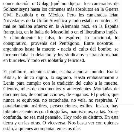
concentración o Gulag (qué no dijeron los camaradas de
Solhzenitsyn) hasta los crímenes más absolutos en la Guerra
Civil Española o en México. Pero los camaradas leían
Novedades de la Unión Soviética y todo estaba en orden. El
mal se hallaba afuera: en la Alemania nazi, en la España
franquista, en la Italia de Mussolini o en el liberalismo inglés.
Y naturalmente lo falso, lo espúreo, lo irracional, lo
conspirativo, provenía del Pentágono. Entre nosotros –
argentinos hasta la muerte - nacía el culto del bombo, se
incrementaba la delación y los sindicatos se transformaban
en burdeles. Y todo era idolatría y felicidad.
El politburó, mientras tanto, estaba ajeno al mundo. Era la
Biblia, lo único digno, lo sagrado. Hasta embalsamaron a
Lenin para cumplir con la tradición del culto a la muerte.
Cientos, miles de documentos y antecedentes. Montañas de
documentos, de contradicciones, de engaños. El pueblo, que
nunca se equivoca, no escuchaba, no veía, no respiraba. Y
paralelamente mártires, persecuciones, exilios. Insisto, hay
bibliotecas enteras con fotografías, manuscritos, cartas. No se
confunda, no sea mal pensado. Hoy todo es distinto. En esta
tierra y en las otras. O viceversa. Nos basta ver con quienes
están, a quienes acompañan en estos días.