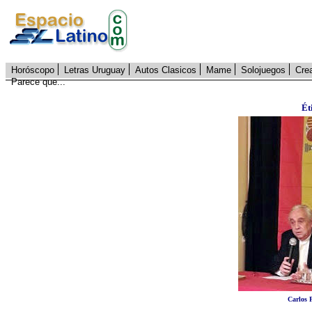
Horóscopo
Letras Uruguay
Autos Clasicos
Mame
Solojuegos
Cre
Parece que...
Ét
Carlos P