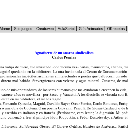
Mame
Solojuegos
Creatuweb
AulaScript
Gifs Animados
OKrecetas
Aguafuerte de un anarco-sindicalista
Carlos Penelas
 valija de cuero, fue revisando -por décima vez- cartas, manuscritos, afiches, d
 seguirá quedando en la biblioteca. La otra fue donada al Centro de Documentación
rofesionales imbéciles, aspirantes a intelectuales o poetas que balbucean un sólo id
n dinero mal habido. Sinvergüenzas con veleros y agua mineral. Groseros, de ma
o de mis orientadores, de los seres humanos que me ayudaron a crecer en la vida, la
s catorce años se moviliza
por Sacco y Vanzetti. A los dieciséis se vincula con B
 están en mi biblioteca, él me los regaló.
 Fernando Quesada, Maguid, Osvaldo Bayer, Oscar Pereira, Dardo Batuecas, Enrique 
r o una obra de Cocteau. O un poema Giovanni Pascoli. De Giosuè Carducci o de
l
a y escribía en italiano y en francés. (Perdóneme, caro lector, la digresión. Mi 
tiuno comenzó a leer al príncipe Piotr Kropotkin, a Fedor Dostoievsky, a Arthur 
n
Libertaria, Solidaridad Obrera, El Obrero Gráfico, Hombre de América…
Partic