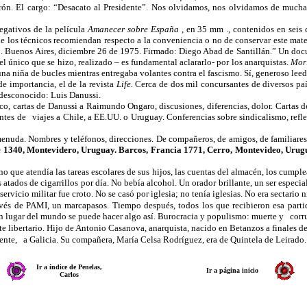
rón. El cargo: “Desacato al Presidente”. Nos olvidamos, nos olvidamos de mucha
negativos de la película
Amanecer sobre España
, en
35 mm
., contenidos en seis 
ue los técnicos recomiendan respecto a la conveniencia o no de conservar este mater
o. Buenos Aires, diciembre 26 de 1975. Firmado: Diego Abad de Santillán.” Un docu
l único que se hizo, realizado – es fundamental aclararlo- por los anarquistas.
Mor
na niña de bucles mientras entregaba volantes contra el fascismo. Sí, generoso leed
de importancia, el de la revista
Life.
Cerca de dos mil concursantes de diversos pa
desconocido: Luis Danussi.
o, cartas de Danussi a Raimundo Ongaro, discusiones, diferencias, dolor. Cartas d
untes de
viajes a Chile, a EE.UU. o Uruguay. Conferencias sobre sindicalismo, refl
menuda. Nombres y teléfonos, direcciones. De compañeros, de amigos, de familiare
1340, Montevidero, Uruguay. Barcos, Francia 1771, Cerro, Montevideo, Uruguay.
no que atendía las tareas escolares de sus hijos, las cuentas del almacén, los cump
atados de cigarrillos por día. No bebía alcohol. Un orador brillante, un ser especial.
l servicio militar fue croto. No se casó por iglesia; no tenía iglesias. No era sectario
vés de PAMI, un marcapasos. Tiempo después, todos los que recibieron esa partid
n lugar del mundo se puede hacer algo así. Burocracia y populismo: muerte y
corru
te libertario. Hijo de Antonio Casanova, anarquista, nacido en Betanzos a finales del
mente,
a Galicia. Su compañera, María Celsa Rodríguez, era de Quintela de Leirado.
Ir a índice de Penelas,
Ir a página inicio
Carlos