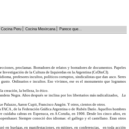
Cocina Peru
Cocina Mexircana
Parece que...
irecciones, proclamas. Borradores de relatos y borradores de documentos. Papeles
 e Investigación de
la Cultura
de Izquierdas en
la Argentina
(CeDinCI).
ioma, profesores incultos, políticos corruptos, sindicalistas que dan asco. Seres
l gusto. Ordinarios e incultos. Eso vivimos, ese es el monumento que logramos
 creación, la belleza, lo ético.
andera Negra. Años después se inclina por los libertarios más radicalizados,
La
Palazzo, Aaron Cupit, Francisco Aragón. Y otros, cientos de otros.
a FACA
, de
la Federación
Gráfica
Argentina o de Rubén Darío. Aquellos hombres
padre cuidaba cabras en Espenuca, en A Coruña, en 1906. Desde los cinco años, en
Shopenhauer. Siempre conoció dos idiomas: el gallego y el castellano. Eran otros
ipó en huelgas, en manifestaciones, en mitines, en conferencias,
en toda acción