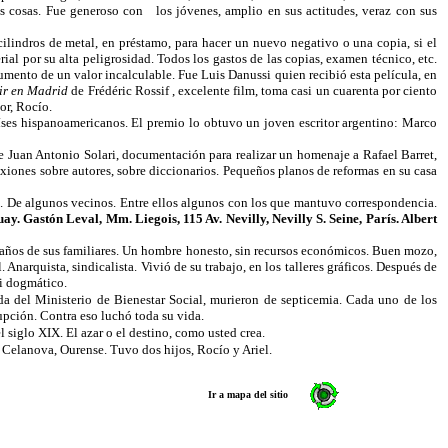
s cosas. Fue generoso con
los jóvenes, amplio en sus actitudes, veraz con sus
cilindros de metal, en préstamo, para hacer un nuevo negativo o una copia, si el
ial por su alta peligrosidad. Todos los gastos de las copias, examen técnico, etc.
mento de un valor incalculable. Fue Luis Danussi quien recibió esta película, en
ir en Madrid
de Frédéric Rossif , excelente film, toma casi un cuarenta por ciento
or, Rocío.
íses hispanoamericanos. El premio lo obtuvo un joven escritor argentino: Marco
e Juan Antonio Solari, documentación para realizar un homenaje a Rafael Barret,
exiones sobre autores, sobre diccionarios. Pequeños planos de reformas en su casa
s. De algunos vecinos. Entre ellos algunos con los que mantuvo correspondencia.
 Gastón Leval, Mm. Liegois, 115 Av. Nevilly, Nevilly S. Seine, París. Albert
leaños de sus familiares. Un hombre honesto, sin recursos económicos. Buen mozo,
 Anarquista, sindicalista. Vivió de su trabajo, en los talleres gráficos. Después de
 ni dogmático.
a del Ministerio de Bienestar Social, murieron de septicemia. Cada uno de los
pción. Contra eso luchó toda su vida.
 siglo XIX. El azar o el destino, como usted crea.
 Celanova, Ourense. Tuvo dos hijos, Rocío y Ariel.
Ir a mapa del sitio