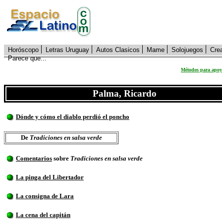
Horóscopo
Letras Uruguay
Autos Clasicos
Mame
Solojuegos
Cre
Parece que...
Métodos para apoya
Palma, Ricardo
Dónde y cómo el diablo perdió el poncho
De
Tradiciones en salsa verde
Comentarios
sobre
Tradiciones en salsa verde
La pinga del Libertador
La consigna de Lara
La cena del capitán