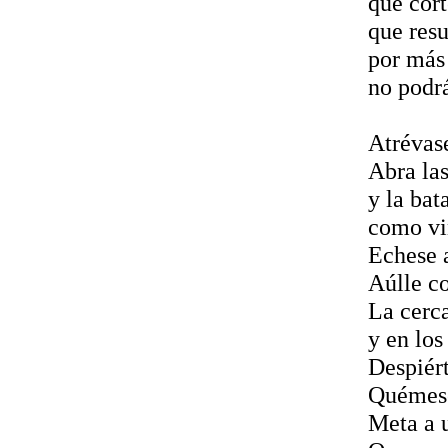
que cort
que resu
por más
no podrá
Atrévas
Abra las
y la bat
como vi
Echese a
Aúlle c
La cerca
y en los
Despiért
Quémese 
Meta a 