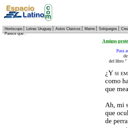
Horóscopo
Letras Uruguay
Autos Clasicos
Mame
Solojuegos
Cre
Parece que...
Amigos prote
Para a
de
del libro 
¿Y si e
como ha
que mea 
Ah, mi s
que ocul
de perra