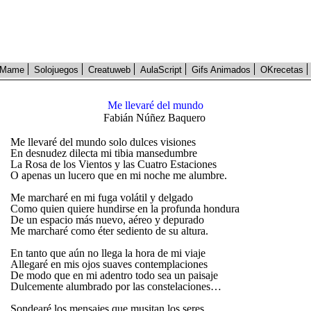
Mame
Solojuegos
Creatuweb
AulaScript
Gifs Animados
OKrecetas
Me llevaré del mundo
Fabián Núñez Baquero
Me llevaré del mundo solo dulces visiones
En desnudez dilecta mi tibia mansedumbre
La Rosa de los Vientos y las Cuatro Estaciones
O apenas un lucero que en mi noche me alumbre.
Me marcharé en mi fuga volátil y delgado
Como quien quiere hundirse en la profunda hondura
De un espacio más nuevo, aéreo y depurado
Me marcharé como éter sediento de su altura.
En tanto que aún no llega la hora de mi viaje
Allegaré en mis ojos suaves contemplaciones
De modo que en mi adentro todo sea un paisaje
Dulcemente alumbrado por las constelaciones…
Sondearé los mensajes que musitan los seres