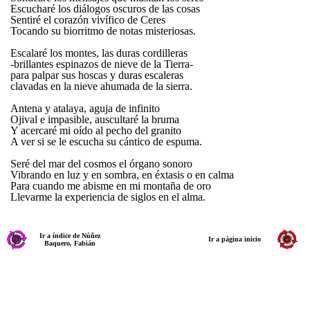
Escucharé los diálogos oscuros de las cosas
Sentiré el corazón vivífico de Ceres
Tocando su biorritmo de notas misteriosas.
Escalaré los montes, las duras cordilleras
-brillantes espinazos de nieve de la Tierra-
para palpar sus hoscas y duras escaleras
clavadas en la nieve ahumada de la sierra.
Antena y atalaya, aguja de infinito
Ojival e impasible, auscultaré la bruma
Y acercaré mi oído al pecho del granito
A ver si se le escucha su cántico de espuma.
Seré del mar del cosmos el órgano sonoro
Vibrando en luz y en sombra, en éxtasis o en calma
Para cuando me abisme en mi montaña de oro
Llevarme la experiencia de siglos en el alma.
Ir a índice de Núñez
Ir a página inicio
Baquero, Fabián