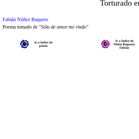
Torturado e
Fabián Núñez Baquero
Poema tomado de
"Sólo de amor me rindo"
Ir a índice de
Ir a índice de
Núñez Baquero,
poesía
Fabián