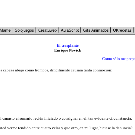
Mame
Solojuegos
Creatuweb
AulaScript
Gifs Animados
OKrecetas
El trasplante
Enrique Novick
Como sólo me prepar
tes cabeza abajo como trompos, difícilmente causara tanta conmoción:
 al canasto el sumario recién iniciado o consignar en el, tan evidente circunstancia.
usted verme tendido entre cuatro velas y que otro, en mi lugar, hiciese la denuncia?