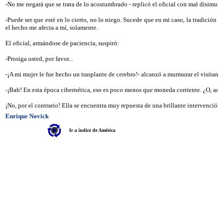
-No me negará que se trata de lo acostumbrado - replicó el oficial con mal disimu
-Puede ser que esté en lo cierto, no lo niego. Sucede que en mi caso, la tradició
el hecho me afecta a mí, solamente.
El oficial, armándose de paciencia, suspiró:
-Prosiga usted, por favor...
-¡A mi mujer le fue hecho un trasplante de cerebro!- alcanzó a murmurar el visitan
-¡Bah! En esta época cibernética, eso es poco menos que moneda corriente. ¿O, ac
¡No, por el contrario! Ella se encuentra muy repuesta de una brillante intervenci
Enrique Novick
Ir a índice de América