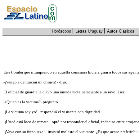
Horóscopo
Letras Uruguay
Autos Clasicos
Una tromba que irrumpiendo en aquella comisaría hiciera girar a todos sus agen
-¡Vengo a denunciar un crimen! - dijo.
El oficial de guardia le clavó una mirada recta, semejante a un rayo láser.
-¿Quién es la víctima?- preguntó
-¡La víctima soy yo! - respondió el visitante con dignidad.
-¡Usted está loco de remate!- optó por responder el oficial, indeciso entre arrojar
-¡Vaya con su franqueza! - insistió molesto el visitante -¿Es que acaso preferiría 