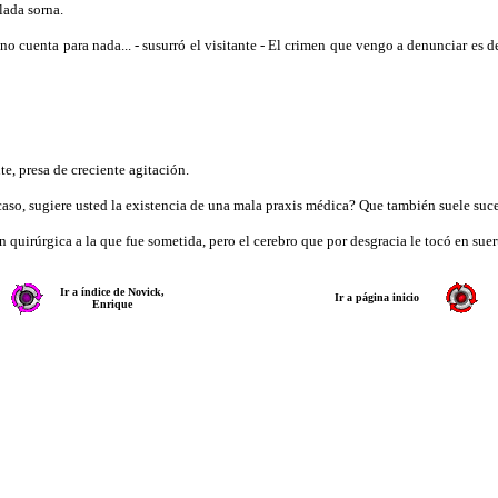
lada sorna.
n no cuenta para nada... - susurró el visitante - El crimen que vengo a denunciar es
te, presa de creciente agitación.
aso, sugiere usted la existencia de una mala praxis médica? Que también suele suced
ón quirúrgica a la que fue sometida, pero el cerebro que por desgracia le tocó en s
Ir a índice de Novick,
Ir a página inicio
Enrique