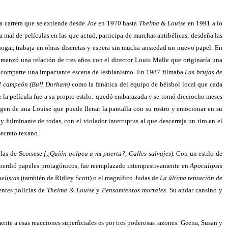
na carrera que se extiende desde
Joe
en 1970 hasta
Thelma & Louise
en 1991 a lo
mal de películas en las que actuó, participa de marchas antibélicas, desdeña las
hogar, trabaja en obras discretas y espera sin mucha ansiedad un nuevo papel. En
menzó una relación de tres años con el director Louis Malle que originaría una
comparte una impactante escena de lesbianismo. En 1987 filmaba
Las brujas de
el campeón
(Bull Durham)
como la fanática del equipo de béisbol local que cada
e la película fue a su propio estilo: quedó embarazada y se tomó dieciocho meses
agen de una Louise que puede llenar la pantalla con su rostro y emocionar en su
fulminante de todas, con el violador interruptus al que descerraja un tiro en el
secreto texano.
ulas de Scorsese
{¿Quién golpea a mi puerta?, Calles salvajes).
Con un estilo de
s: perdió papeles protagónicos, fue reemplazado intempestivamente en
Apocalipsis
elistas
(también de Ridley Scott) o el magnífico Judas de
La última tentación de
entes policías de
Thelma & Louise
y
Pensamientos mortales.
Su andar cansino y
nte a esas reacciones superficiales es por tres poderosas razones: Geena, Susan y