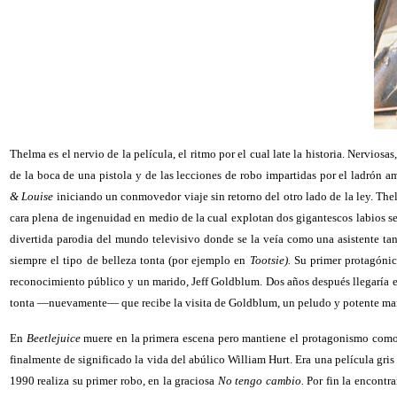
Thelma es el nervio de la película, el ritmo por el cual late la historia. Nervio
de la boca de una pistola y de las lecciones de robo impartidas por el ladrón 
& Louise
iniciando un conmovedor viaje sin retorno del otro lado de la ley. Th
cara plena de ingenuidad en medio de la cual explotan dos gigantescos labios se
divertida parodia del mundo televisivo donde se la veía como una asistente tan
siempre el tipo de belleza tonta (por ejemplo en
Tootsie).
Su primer protagónic
reconocimiento público y un marido, Jeff Goldblum. Dos años después llegaría e
tonta —nuevamente— que recibe la visita de Goldblum, un peludo y potente ma
En
Beetlejuice
muere en la primera escena pero mantiene el protagonismo como 
finalmente de significado la vida del abúlico William Hurt. Era una película gris y
1990 realiza su primer robo, en la graciosa
No tengo cambio.
Por fin la encontr