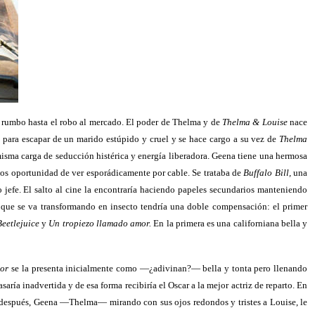
r su rumbo hasta el robo al mercado. El poder de Thelma y de
Thelma & Louise
nace
o para escapar de un marido estúpido y cruel y se hace cargo a su vez de
Thelma
 misma carga de seducción histérica y energía liberadora. Geena tiene una hermosa
mos oportunidad de ver esporádicamente por cable. Se trataba de
Buffalo Bill,
una
 jefe. El salto al cine la encontraría haciendo papeles secundarios manteniendo
que se va transformando en insecto tendría una doble compensación: el primer
eetlejuice
y
Un tropiezo llamado amor.
En la primera es una californiana bella y
mor
se la presenta inicialmente como —¿adivinan?— bella y tonta pero llenando
saría inadvertida y de esa forma recibiría el Oscar a la mejor actriz de reparto. En
s después, Geena —Thelma— mirando con sus ojos redondos y tristes a Louise, le