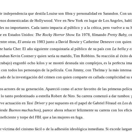
n de independencia que destila Louise son fibra y personalidad en Sarandon. Con u
enos domesticadas de Hollywood. Vive en New York en lugar de Los Angeles, habla 
les no importantes. Cada tanto impacta al público y a la crítica, pero vuelve a su 
he en Estados Unidos:
The Rocky Horror Show.
En 1978, filmando
Pretty Baby,
co
ntre otras,
El ansia
en 1983 junto a David Bowie y Catherine Deneuve con quien 
 haría Cher. El año siguiente conquistaría al público de su país con
La bella y 
taban Kevin Costner y quien sería su marido, Tim Robbins. Su reacción al éxito d
trabajo) engordó ocho kilos y se mostró desnuda sin complejos, es la perfecta im
 con todos los personajes de la película. Con Jimmy, con Thelma y la más intensa y 
rgado de la investigación del crimen con quien comparte en callada complicidad su 
s actores de su generación. Apareció como el actor favorito de las primeras pelíc
r lo tanto predestinado a estrella Robert de Niro. Su carrera comenzó a dar tumbo
reve actuación en
Taxi Driver
y por supuesto en el papel de Gabriel Féraud en
Los du
 desde
Buenos muchachos),
parece ahora rehacer felizmente su carrera con los efici
neficiente y torpe del FBI. que a las mujeres en fuga.
 víctima del cinismo fácil o de la adhesión ideológica inmediata. Si excede largame