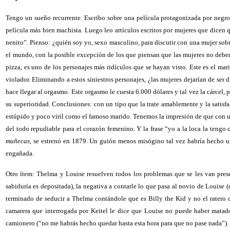
Tengo un sueño recurrente. Escribo sobre una película protagonizada por negro
película más bien machista. Luego leo artículos escritos por mujeres que dicen q
nenito”. Pienso: ¿quién soy yo, sexo masculino, para discutir con una mujer sob
el mundo, con la posible excepción de los que piensan que las mujeres no deben s
pizza, es uno de los personajes más ridículos que se hayan visto. Este es el ma
violador. Eliminando a estos siniestros personajes, ¿las mujeres dejarían de ser
hace llegar al orgasmo. Este orgasmo le cuesta 6.000 dólares y tal vez la cárcel,
su superioridad. Conclusiones: con un tipo que la trate amablemente y la satisfa
estúpido y poco viril como el famoso marido. Tenemos la impresión de que con u
del todo repudiable para el corazón femenino. Y la frase “yo a la loca la tengo
muñecas,
se estrenó en 1879. Un guión menos misógino tal vez habría hecho un
engañada.
Otro ítem: Thelma y Louise resuelven todos los problemas que se les van presen
sabiduría es depositada), la negativa a contarle lo que pasa al novio de Louise (
terminado de seducir a Thelma contándole que es Billy the Kid y no el ratero
camarera que interrogada por Keitel le dice que Louise no puede haber matado 
camionero (“no me habrás hecho quedar hasta esta hora para que no pase nada”).