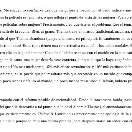
s. Me encuentro con Spike Lee que me golpea el pecho con el dedo índice y me d
ue la película es feminista, o que refleja el punto de vista de las mujeres. Vuelvo
re películas sobre mujeres? Precisamente, creo que éste es el problema. Que el tem
alir de la cocina. Bien, al grano. Thelma tiene un marido tradicional, machista, m
rido al que Thelma abandona (temporariamente, en principio). El camionero no es 
 discriminadas? Estos tipos tienen una característica en común: los malos modales.
 pero ella no le guarda rencor. Cuando el ladrón se cruza con el marido en la comisar
ga en la cama, una mujer debería estar contenta, aunque el tipo la haya engañado pa
n tipo 10% más inteligente, 10% más eficaz sexualmente y 10% más cariñoso la huid
 contenta, no se puede quejar” resultaría más que aceptable en un marido que cump
 poco menos ridículo al marido, un poco menos musculoso al ladrón, hubiera pre
tando con el mínimo posible de racionalidad. Desde la innecesaria huida, pasando
del que ella desconfía a tal punto que le da el dinero a Thelma), el anonadamiento en
 que verdaderamente es.
Thelma & Louise
no es precisamente una apología de la ca
a nadie porque le dejó una buena propina, para después tirarse un lance con el