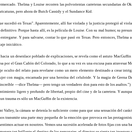
permercado. Thelma y Louise recorren las polvorientas carreteras secundarias de 
ricaturas, pero ahora de Butch Cassidy y el Sundance Kid.
 sucedió en Texas”. Aparentemente, allí fue violada y la justicia protegió al violado
definitivo. Porque hasta allí, es la película de Louise. Con su mal humor, su presun
 entregarse. Y para salvarse, contar lo que pasó en Texas. Pero entonces, Thelma 
aje iniciático.
a hacia un desenlace poblado de explicaciones, se revela como el astuto MacGuffin 
sa por el Gran Cañón del Colorado, lo que a su vez es una excusa para atravesar Mo
eje oculto del relato para revelarse como un mero elemento destinado a crear intr
jer con magia, encarnada por una heroína del celuloide. Y la magia de Geena Davi
ce increíble —dice Thelma— pero tengo un verdadero don para esto de los asaltos.”) 
entimiento ligero y profundo de libertad, propio del cine y de la carretera. Y aunque
 un trauma es sólo un MacGuffin de la existencia.
alley, la cámara se detenía lo suficiente como para que una sensación del carácter 
 nos transmite una parte muy pequeña de la emoción que provoca en las protagonistas.
entimos actuar en nosotros. Vemos una sucesión acelerada de fotos fijas con una b
anera tan brillante el destino de los personajes, el director se sienta tan inseguro 