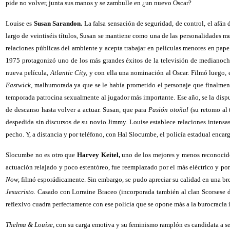
pide no volver, junta sus manos y se zambulle en ¿un nuevo Oscar?
Louise es
Susan Sarandon.
La falsa sensación de seguridad, de control, el afá
largo de veintiséis títulos, Susan se mantiene como una de las personalidades m
relaciones públicas del ambiente y acepta trabajar en películas menores en pape
1975 protagonizó uno de los más grandes éxitos de la televisión de medianoc
nueva película,
Atlantic City,
y con ella una nominación al Oscar. Filmó luego, e
Eastwick,
malhumorada ya que se le había prometido el personaje que finalmente
temporada patrocina sexualmente al jugador más importante. Ese año, se la dispu
de descanso hasta volver a actuar. Susan, que para
Pasión otoñal
(su retomo al 
despedida sin discursos de su novio Jimmy. Louise establece relaciones intensas
pecho. Y, a distancia y por teléfono, con Hal Slocumbe, el policía estadual enca
Slocumbe no es otro que
Harvey Keitel,
uno de los mejores y menos reconocido
actuación relajado y poco estentóreo, fue reemplazado por el más eléctrico y po
Now,
filmó esporádicamente. Sin embargo, se pudo apreciar su calidad en una b
Jesucristo.
Casado con Lorraine Braceo (incorporada también al clan Scorsese
reflexivo cuadra perfectamente con ese policía que se opone más a la burocracia i
Thelma & Louise,
con su carga emotiva y su feminismo ramplón es candidata a ser