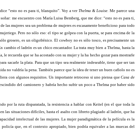
ice “esto no es para ti, blanquito”. Voy a ver
Thelma & Louise.
Me parece una
 a soñar: me encuentro con María Luisa Bemberg, que me dice: “esto no es para ti,
a de las mujeres sea un problema de mujeres es escasamente beneficioso para todo
ujeriego. Pero no sólo eso: el tipo se golpea con la puerta, se para encima de la
sólo grosero, es un oligofrénico. El cowboy no es sólo tosco, es precisamente un
 En cambio el ladrón es un chico encantador. La trata muy bien a Thelma, hasta la
ía, le recuerda que se ha acostado con su mujer y la ha hecho gozar para mostrarle
ra sacarle la plata. Para que un tipo sea realmente indeseable, tiene que ser tan
a no valdría la pena. También parece que la idea de tener un buen cafiolo no es
liera con algunos requisitos. Un importante retroceso si uno piensa que
Casa de
scindido del camionero y habría hecho sufrir un poco a Thelma por haber sido
 por la ruta disparatada, la resistencia a hablar con Keitel (en el que toda la
 las situaciones difíciles, hasta el asalto con libreto plagiado al ladrón, que ha
pacidad intelectual de las mujeres. La mujer paradigmática de la película es la
 policía que, en el contexto apropiado, bien podría equivaler a las muecas del