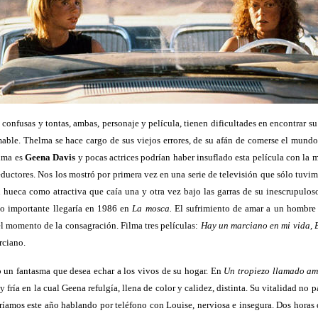
sas, confusas y tontas, ambas, personaje y película, tienen dificultades en encontra
amable. Thelma se hace cargo de sus viejos errores, de su afán de comerse el mund
elma es
Geena Davis
y pocas actrices podrían haber insuflado esta película con la
ductores. Nos los mostró por primera vez en una serie de televisión que sólo tuvi
 hueca como atractiva que caía una y otra vez bajo las garras de su inescrupuloso
o importante llegaría en 1986 en
La mosca.
El sufrimiento de amar a un hombre 
l momento de la consagración. Filma tres películas:
Hay un marciano en mi vida, B
rciano.
un fantasma que desea echar a los vivos de su hogar. En
Un tropiezo llamado a
 fría en la cual Geena refulgía, llena de color y calidez, distinta. Su vitalidad no pa
aríamos este año hablando por teléfono con Louise, nerviosa e insegura. Dos hora