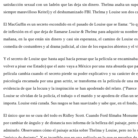
satisfacción sexual con un ladrón que las deja sin dinero. Thelma asalta un su
siempre maravilloso Keitel) y el deshumanizado FBI. Thelma y Louise son dos ca
El MacGuffin es un secreto escondido en el pasado de Louise que se llama: “lo que
de inflexión en el que deja de llamarse
Louise & Thelma
para adquirir su nombre 
mañana, en la que están sin dinero y casi sin esperanza, el camino de Louise es
comedia de costumbres y al drama judicial, al cine de los espacios abiertos y el vi
Y el secreto de Louise que hasta aquí hacía pensar que la película se encaminab
volver a pisar ese Estado) que el auto vaya a México por una ruta absurda que pa
película cambia cuando el secreto pierde su poder explicativo y su carácter de 
psicología encamada por una gran actriz, se transforma en la película de una mu
evidencia de que la locura y la inspiración se han apoderado del relato. (“Pare
Louise se olvidan de la policía, el trabajo o el marido y se apodera de ellas un s
importa. Louise está curada. Sus rasgos se han suavizado y sabe que, en el fondo,
El único que no se cura del todo es Ridley Scott. Cuando Ford filmaba Monument V
por cambiar de ángulo y de distancia nos informa de la belleza del paisaje, pero
admirarlo. Observamos cómo el paisaje actúa sobre Thelma y Louise, pero no lo s
“música de desierto”. Y es increíble que en una película en la que se resuelve de m