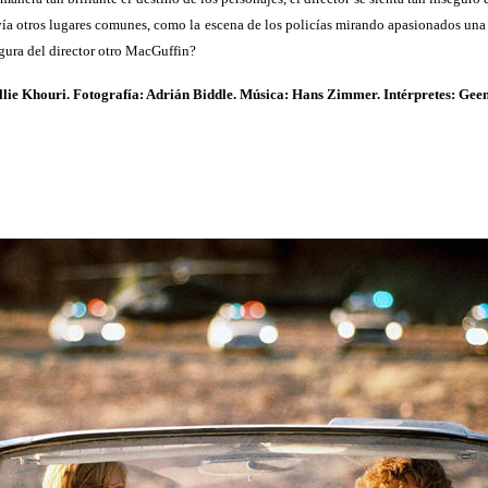
davía otros lugares comunes, como la escena de los policías mirando apasionados una
igura del director otro MacGuffin?
allie Khouri. Fotografía: Adrián Biddle. Música: Hans Zimmer. Intérpretes: Ge