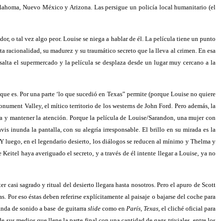
Oklahoma, Nuevo México y Arizona. Las persigue un policía local humanitario (el
r, o tal vez algo peor. Louise se niega a hablar de él. La película tiene un punto
ta racionalidad, su madurez y su traumático secreto que la lleva al crimen. En esa
asalta el supermercado y la película se desplaza desde un lugar muy cercano a la
que es. Por una parte ‘lo que sucedió en Texas” permite (porque Louise no quiere
nument Valley, el mítico territorio de los westerns de John Ford. Pero además, la
iga y mantener la atención. Porque la película de Louise/Sarandon, una mujer con
s inunda la pantalla, con su alegría irresponsable. El brillo en su mirada es la
Y luego, en el legendario desierto, los diálogos se reducen al mínimo y Thelma y
 Keitel haya averiguado el secreto, y a través de él intente llegar a Louise, ya no
casi sagrado y ritual del desierto llegara hasta nosotros. Pero el apuro de Scott
 Por eso éstas deben referirse explícitamente al paisaje o bajarse del coche para
anda de sonido a base de guitarra
slide
como en
París, Texas,
el cliché oficial para
de sus medios que llene la parte final con una cantidad de gags triviales, entre los