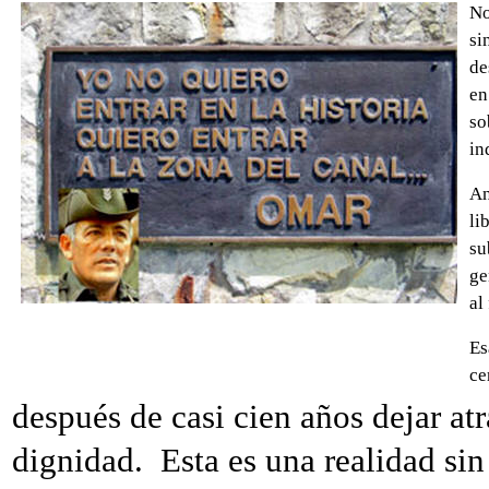
No
si
de
en
so
in
An
li
su
ge
al
Es
ce
después de casi cien años dejar atr
dignidad. Esta es una realidad si