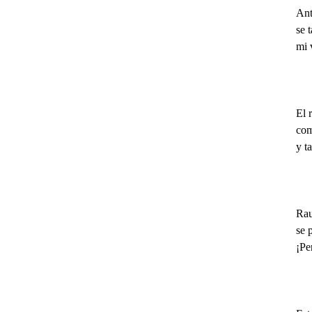
Ant
se 
mi 
El 
com
y t
V
Rau
se 
¡Pe
V