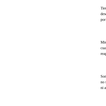
Tie
des
por
I
Mis
cua
rea
Som
no 
ni 