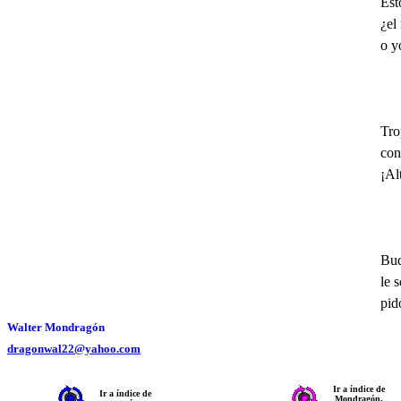
Est
¿el
o y
Tro
con
¡Al
Bud
le 
pid
Walter Mondragón
dragonwal22@yahoo.com
Ir a índice de
Ir a índice de
Mondragón,