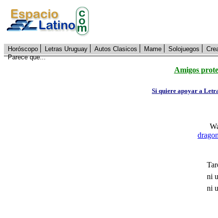
Horóscopo
Letras Uruguay
Autos Clasicos
Mame
Solojuegos
Cre
Parece que...
Amigos prote
Si quiere apoyar a Letr
Wa
drago
Tar
ni 
ni 