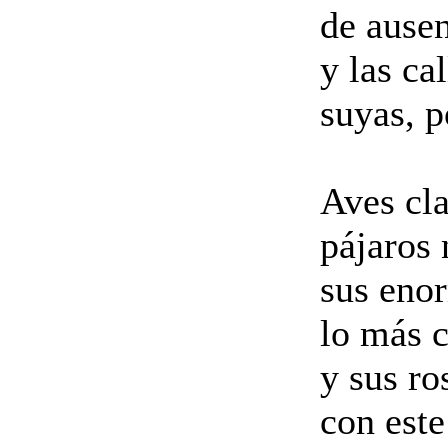
de ausen
y las ca
suyas, p
Aves cla
pájaros 
sus eno
lo más 
y sus ro
con este