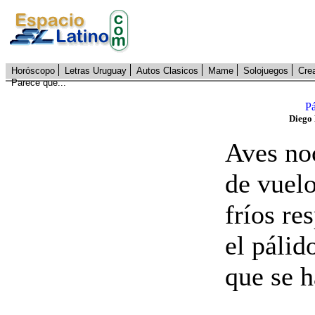
Horóscopo
Letras Uruguay
Autos Clasicos
Mame
Solojuegos
Cre
Parece que...
Pá
Diego
Aves no
de vuelo
fríos re
el pálid
que se h