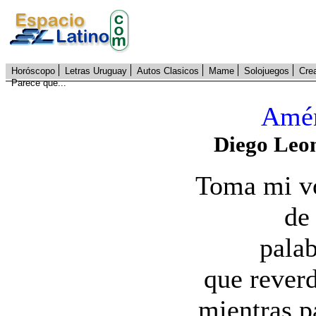
Horóscopo
Letras Uruguay
Autos Clasicos
Mame
Solojuegos
Cre
Parece que...
Amér
Diego Leo
Toma mi vo
de
pala
que rever
mientras p