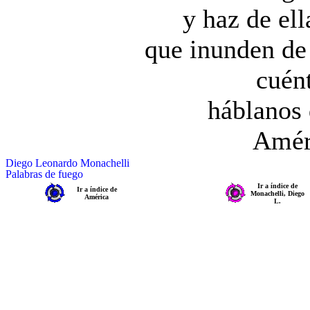
y haz de ell
que inunden de
cuént
háblanos 
Amér
Diego Leonardo Monachelli
Palabras de fuego
Ir a índice de
Ir a índice de
Monachelli, Diego
América
L.