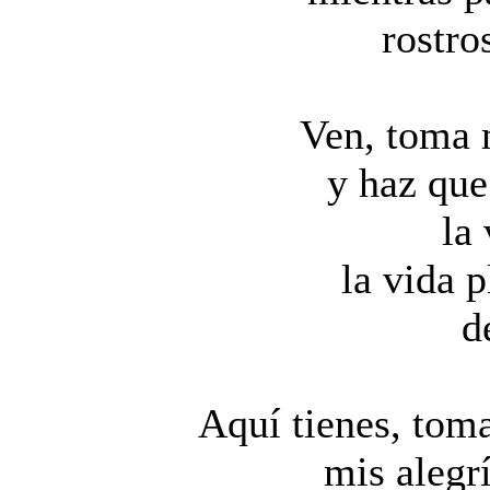
rostro
Ven, toma 
y haz que
la 
la vida p
d
Aquí tienes, tom
mis alegrí