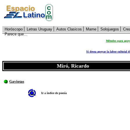
Horóscopo
Letras Uruguay
Autos Clasicos
Mame
Solojuegos
Cre
Parece que...
Métodos para apoya
Si desea apoyar la labor cultutal 
Miró, Ricardo
Gaviotas
Ir a índice de poesía