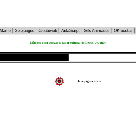
Mame
Solojuegos
Creatuweb
AulaScript
Gifs Animados
OKrecetas
Métodos para apoyar la labor cultural de Letras-Uruguay
Ir a página inicio