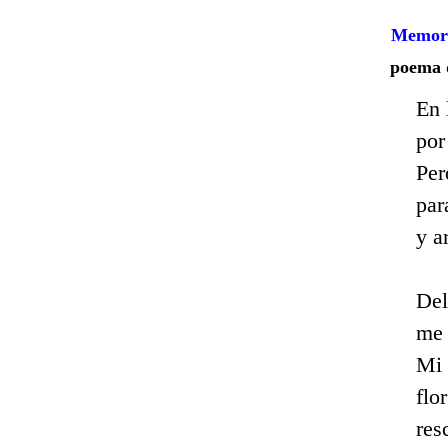
Memori
poema
En 
por
Per
par
y a
Del
me 
Mi 
flo
res