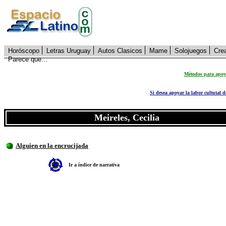
Horóscopo
Letras Uruguay
Autos Clasicos
Mame
Solojuegos
Cre
Parece que...
Métodos para apoya
Si desea apoyar la labor cultutal 
Meireles, Cecilia
Alguien en la encrucijada
Ir a índice de narrativa