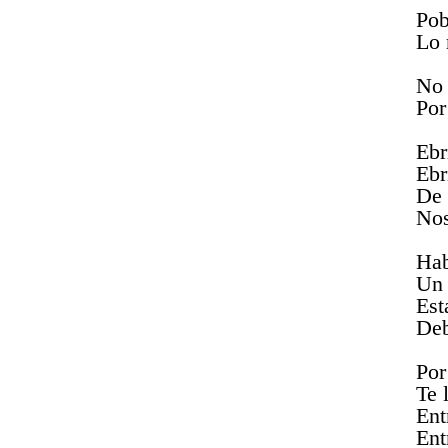
Pob
Lo 
No 
Por
Ebr
Ebr
De 
Nos
Hab
Un 
Est
Deb
Por
Te 
Ent
Ent