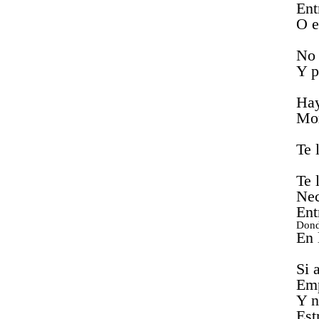
Ent
O e
No 
Y p
Hay
Mor
Te 
Te 
Nec
Ent
Dond
En 
Si 
Emp
Y n
Est