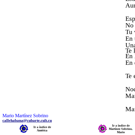
Aun
Esp
No 
Tu 
En 
Una
Te 
En 
En 
Te 
Noc
Mañ
Man
Mario Martínez Sobrino
callehabana@cubarte.cult.cu
Ir a índice de
Ir a índice de
Martínez Sobrino,
América
Mario