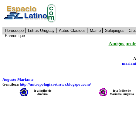
Horóscopo
Letras Uruguay
Autos Clasicos
Mame
Solojuegos
Cre
Parece que...
Amigos prote
A
mariant
Augusto Mariante
Gentileza
http://antropofagiaretratos.blogspot.com/
Ir a índice de
Ir a índice de
América
Mariante, Augusto