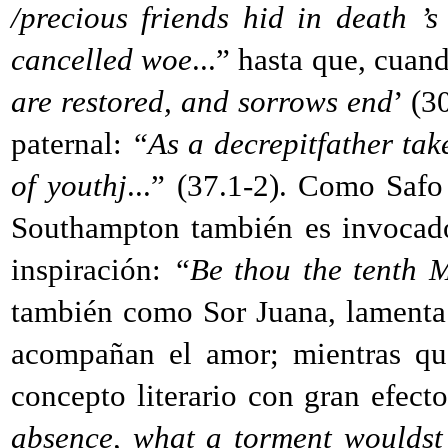
/precious friends hid in death ’s 
cancelled woe
...” hasta que, cua
are restored, and sorrows end
’ (3
paternal:
“As a decrepitfather tak
of youthj
...” (37.1-2). Como Saf
Southampton también es invocad
inspiración:
“Be thou the tenth M
también como Sor Juana, lamenta 
acompañan el amor; mientras que
concepto literario con gran efect
absence, what a torment wouldst 