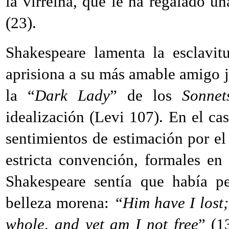
la virreina, que le ha regalado 
(23).
Shakespeare lamenta la esclavi
aprisiona a su más amable amigo j
la “
Dark Lady
” de los
Sonnet
idealización (Levi 107). En el ca
sentimientos de estimación por el
estricta convención, formales en
Shakespeare sentía que había p
belleza morena:
“Him have I lost
whole, and yet am I not free
” (1