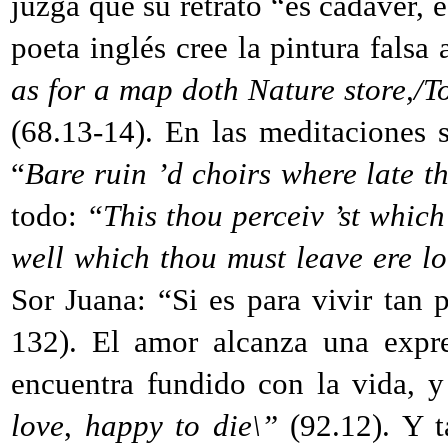
juzga que su retrato “es cadáver, 
poeta inglés cree la pintura falsa 
as for a map doth Nature store,/T
(68.13-14). En las meditaciones 
“
Bare ruin ’d choirs where late t
todo:
“This thou perceiv ’st which
well which thou must leave ere l
Sor Juana: “Si es para vivir tan 
132). El amor alcanza una expre
encuentra fundido con la vida, 
love
,
happy to die\”
(92.12). Y 