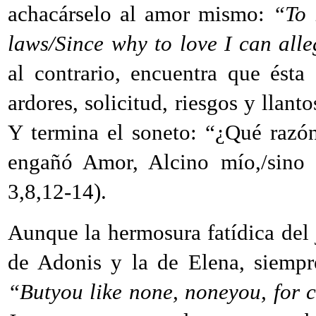
achacárselo al amor mismo:
“To 
laws/Since why to love I can all
al contrario, encuentra que ésta
ardores, solicitud, riesgos y llan
Y termina el soneto: “¿Qué razón
engañó Amor, Alcino mío,/sino 
3,8,12-14).
Aunque la hermosura fatídica del
de Adonis y la de Elena, siemp
“Butyou like none, noneyou, for c