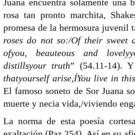
Juana encuentra solamente una be
rosa tan pronto marchita, Shake
promesa de la hermosura juvenil t
roses do not so:/Of their sweet
ofyou, beauteous and lovelyy
distillsyour truth
” (54.11-14). 
thatyourself arise,ÍYou live in thi
El famoso soneto de Sor Juana so
muerte y necia vida,/viviendo eng
La norma de esta poesía cortesa
exaltación (Paz 254). Así en su af