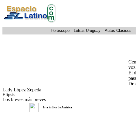
Horóscopo
Letras Uruguay
Autos Clasicos
Cen
voz
El d
pas
De 
Lady López Zepeda
Elipsis
Los breves más breves
Ir a índice de América