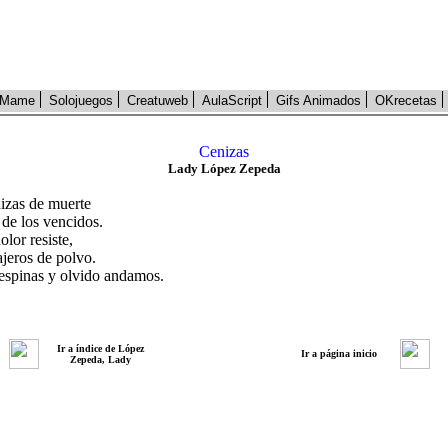
Mame
Solojuegos
Creatuweb
AulaScript
Gifs Animados
OKrecetas
Cenizas
Lady López Zepeda
izas de muerte
 de los vencidos.
olor resiste,
ajeros de polvo.
espinas y olvido andamos.
Ir a índice de López
Ir a página inicio
Zepeda, Lady